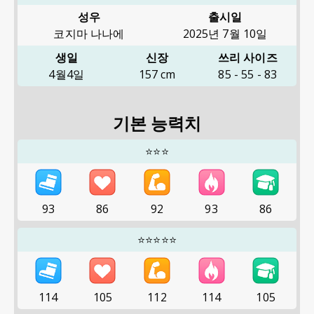
성우
출시일
코지마 나나에
2025년 7월 10일
생일
신장
쓰리 사이즈
4월4일
157
cm
85
-
55
-
83
기본 능력치
⭐⭐⭐
93
86
92
93
86
⭐⭐⭐⭐⭐
114
105
112
114
105