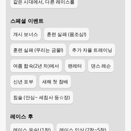
같은 시대에서, 다른 레이스를
스페셜 이벤트
개시 보너스
훈련 실패 (몸조심!)
훈련 실패 (무리는 금물!)
추가 자율 트레이닝
여름 합숙(2년 차)에서
팬레터
댄스 레슨
신년 포부
새해 첫 참배
침술 (안심~ 세침사 등☆장)
레이스 후
레이스 우승! (1착)
레이스 입상 (2착~5착)