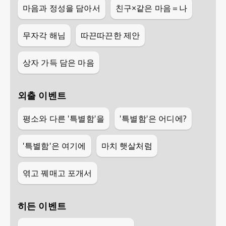
마음과 정성을 담아서
친구×같은 마음＝나
무자각 해님
따끈따끈한 제안
상자 가득 담은 마음
외출 이벤트
평소와 다른 '특별함'을
'특별함'은 어디에?
'특별함'은 여기에
마치 햇살처럼
엮고 꿰매고 포개서
히든 이벤트