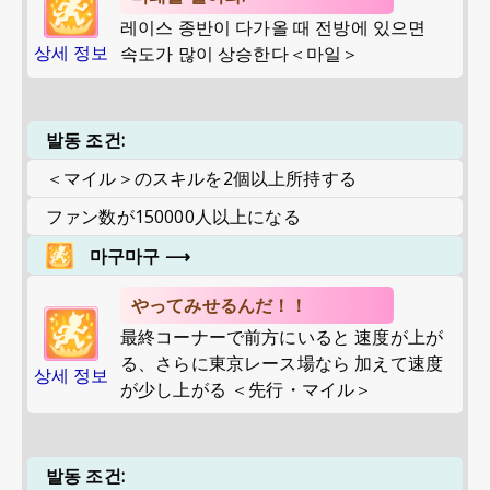
레이스 종반이 다가올 때 전방에 있으면
상세 정보
속도가 많이 상승한다＜마일＞
발동 조건:
＜マイル＞のスキルを2個以上所持する
ファン数が150000人以上になる
마구마구
⟶
やってみせるんだ！！
最終コーナーで前方にいると 速度が上が
る、さらに東京レース場なら 加えて速度
상세 정보
が少し上がる ＜先行・マイル＞
발동 조건: