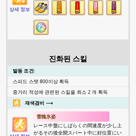
상세 정보
진화된 스킬
발동 조건:
스피드 스탯 800이상 획득
중거리 적성에 관련된 스킬을 최소 2 개 획득
재색겸비
⟶
雪魄氷姿
レース中盤にしばらくの間速度が少し上
がるその後全開スパート中に好位置にい