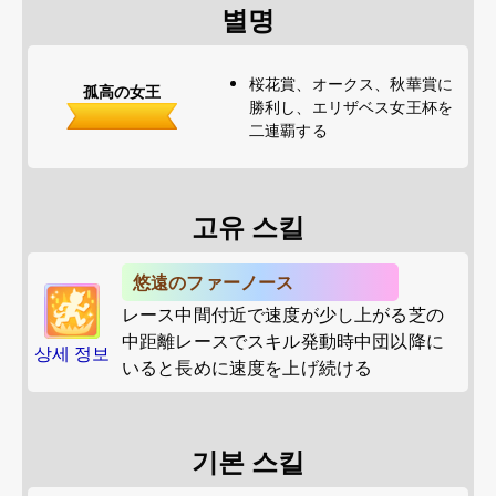
별명
桜花賞、オークス、秋華賞に
孤高の女王
勝利し、エリザベス女王杯を
二連覇する
고유 스킬
悠遠のファーノース
レース中間付近で速度が少し上がる芝の
中距離レースでスキル発動時中団以降に
상세 정보
いると長めに速度を上げ続ける
기본 스킬