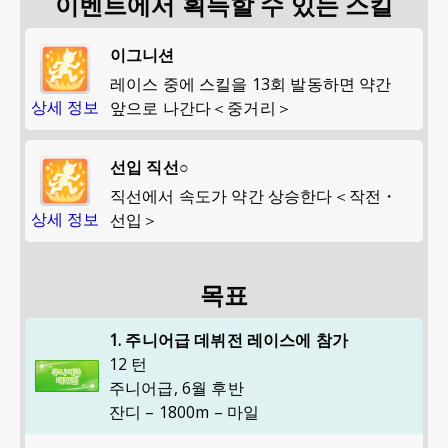
이벤트에서 획득할 수 있는 스킬
이그니션
레이스 중에 스킬을 13회 발동하면 약간
상세 정보
앞으로 나간다＜중거리＞
선입 직선○
직선에서 속도가 약간 상승한다＜작전・
상세 정보
선입＞
목표
1. 주니어급 데뷔전 레이스에 참가
12 턴
주니어급
,
6월 후반
잔디 – 1800m – 마일