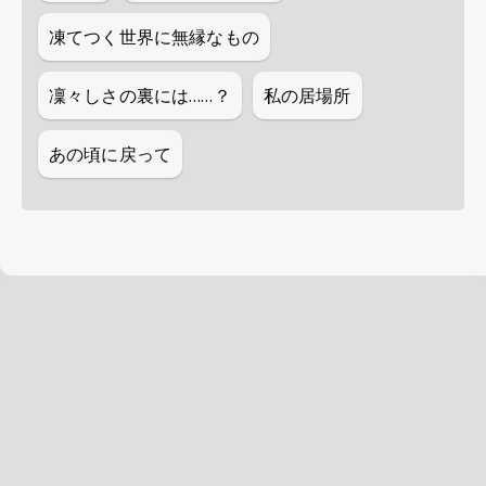
凍てつく世界に無縁なもの
凜々しさの裏には……？
私の居場所
あの頃に戻って