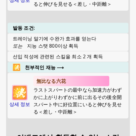
상세 정보
ると伸びを見せる＜差し・中距離＞
발동 조건:
트레이닝 말기에 수완가 효과를 얻는다
또는
지능 스탯 800이상 획득
선입 적성에 관련된 스킬을 최소 2 개 획득
천부적인 재능
⟶
無比なる六花
ラストスパートの最中なら加速力がわず
かに上がりわずかに前に出るその後全開
상세 정보
スパート中に好位置にいると伸びを見せ
る＜差し・中距離＞