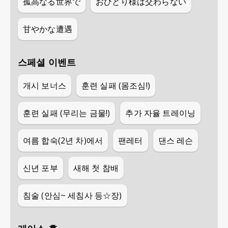
孤高なる世界で
おひとり様は交わらない
甘やかな遭遇
스페셜 이벤트
개시 보너스
훈련 실패 (몸조심!)
훈련 실패 (무리는 금물!)
추가 자율 트레이닝
여름 합숙(2년 차)에서
팬레터
댄스 레슨
신년 포부
새해 첫 참배
침술 (안심~ 세침사 등☆장)