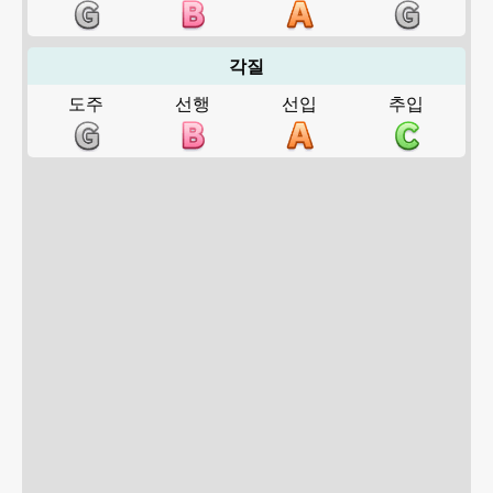
각질
도주
선행
선입
추입