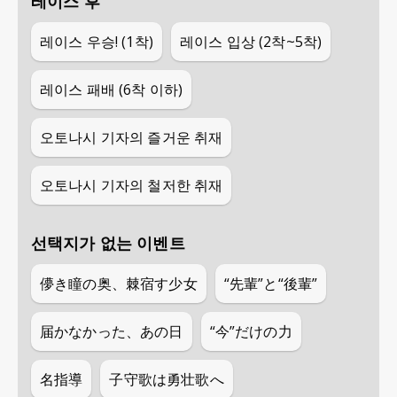
레이스 후
레이스 우승! (1착)
레이스 입상 (2착~5착)
레이스 패배 (6착 이하)
오토나시 기자의 즐거운 취재
오토나시 기자의 철저한 취재
선택지가 없는 이벤트
儚き瞳の奥、棘宿す少女
“先輩”と“後輩”
届かなかった、あの日
“今”だけの力
名指導
子守歌は勇壮歌へ