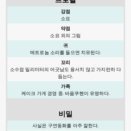
강점
소묘
약점
소묘 외의 그림
귀
메트로놈 소리를 들으면 치유된다.
꼬리
소수점 밀리미터의 어긋남도 용서치 않고 가지런히 다
듬는다.
가족
케이크 가게 경영 중. 바움쿠헨이 유명하다.
비밀
사실은 구연동화를 아주 잘한다.