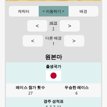
캐릭터
<
이동하기
>
배경
배경
<
>
1
다른 배경
<
>
1
원본마
출생국가
레이스 참가 횟수
우승한 레이스
27
6
경주 성적표