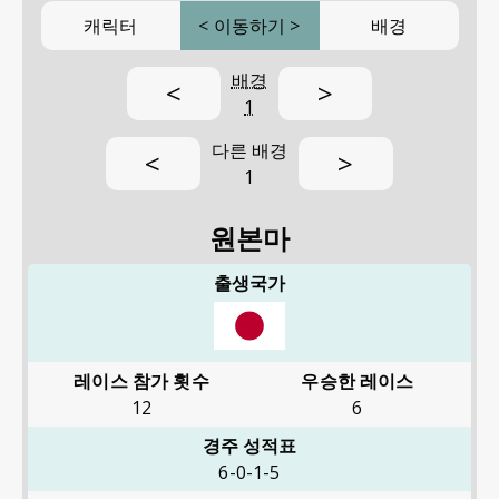
캐릭터
<
이동하기
>
배경
배경
<
>
1
다른 배경
<
>
1
원본마
출생국가
레이스 참가 횟수
우승한 레이스
12
6
경주 성적표
6-0-1-5