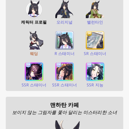
캐릭터 프로필
오리지널
밸런타인
웨딩
R 스태미너
SR 스태미너
SSR 스태미너
SSR 스태미너
SSR 지능
맨하탄 카페
보이지 않는 그림자를 쫓아 달리는 미스터리한 소녀