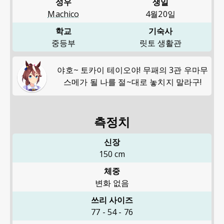
성우
생일
Machico
4월20일
학교
기숙사
중등부
릿토 생활관
야호~ 토카이 테이오야! 무패의 3관 우마무
스메가 될 나를 절~대로 놓치지 말라구!
측정치
신장
150
cm
체중
변화 없음
쓰리 사이즈
77
-
54
-
76