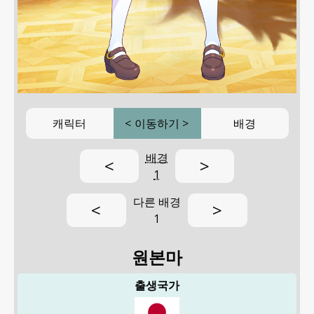
캐릭터
<
이동하기
>
배경
배경
<
>
1
다른 배경
<
>
1
원본마
출생국가