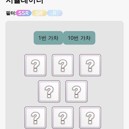
시뮬레이터
필터:
1번 가차
10번 가차