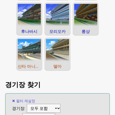
후나바시
모리오카
롱샹
산타 아니타 팍
델마
경기장 찾기
✖
필터 재설정
경기장: