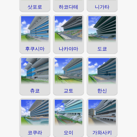
삿포로
하코다테
니가타
후쿠시마
나카야마
도쿄
츄쿄
교토
한신
코쿠라
오이
가와사키