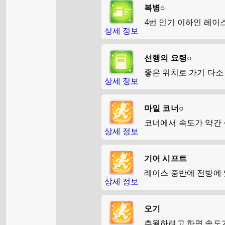
복병○
4번 인기 이하인 레이
상세 정보
선행의 요령○
좋은 위치로 가기 다
상세 정보
마일 코너○
코너에서 속도가 약간
상세 정보
기어 시프트
레이스 중반에 전방에
상세 정보
오기
추월하려고 하면 속도