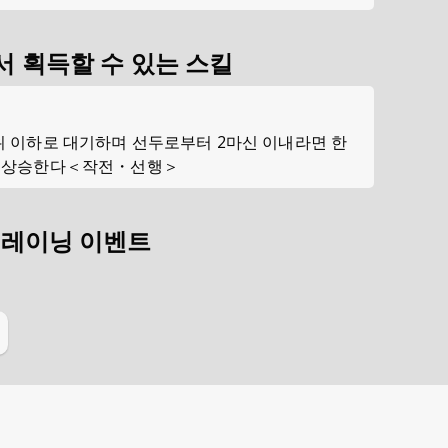
 획득할 수 있는 스킬
위 이하로 대기하며 선두로부터 2마신 이내라면 한
금 상승한다＜작전・선행＞
레이닝 이벤트