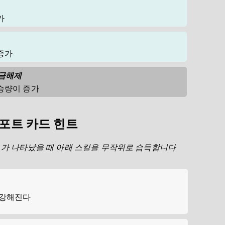
가
증가
잠금해제
승량이 증가
포트 카드 힌트
가 나타났을 때 아래 스킬을 무작위로 습득합니다
 강해진다