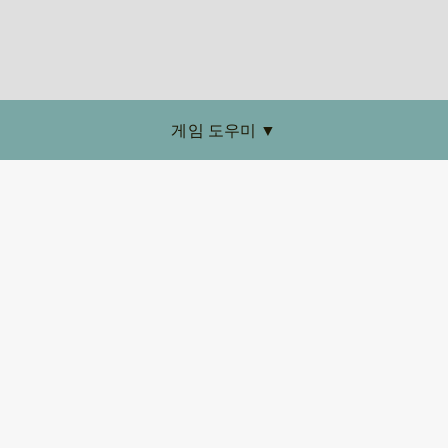
게임 도우미
▼