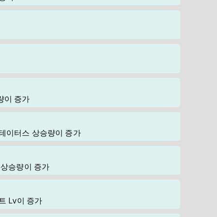
량이 증가
스테이터스 상승량이 증가
 상승량이 증가
트 Lv이 증가