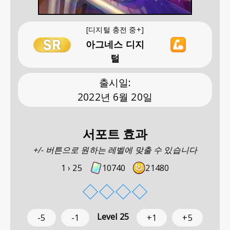
[디지털 충전 중+]
아그네스 디지
털
출시일
:
2022년 6월 20일
서포트 효과
+/- 버튼으로 원하는 레벨에 맞출 수 있습니다
1 ›
25
10740
21480
◇
◇
◇
◇
Level
25
-5
-1
+1
+5