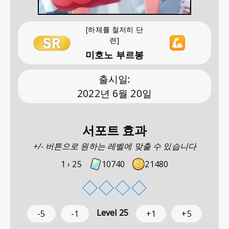
[하체를 철저히 단
련]
미호노 부르봉
출시일
:
2022년 6월 20일
서포트 효과
+/- 버튼으로 원하는 레벨에 맞출 수 있습니다
1 ›
25
10740
21480
◇
◇
◇
◇
Level
25
-5
-1
+1
+5