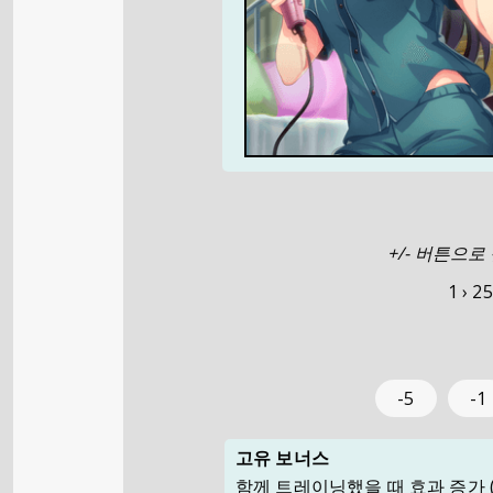
+/- 버튼으
1 ›
25
-5
-1
고유 보너스
함께 트레이닝했을 때 효과 증가