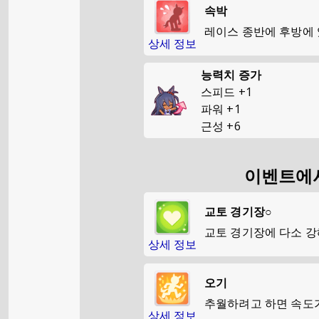
속박
레이스 종반에 후방에
상세 정보
능력치 증가
스피드
+
1
파워
+
1
근성
+
6
이벤트에서
교토 경기장○
교토 경기장에 다소 
상세 정보
오기
추월하려고 하면 속도
상세 정보