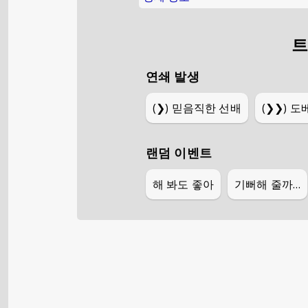
트
연쇄 발생
(❯)
믿음직한 선배
(❯❯)
도
랜덤 이벤트
해 봐도 좋아
기뻐해 줄까…