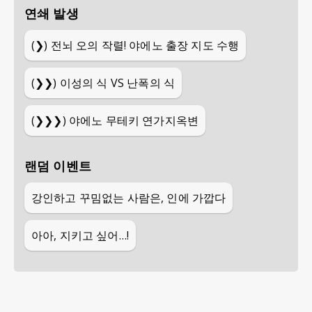
연쇄 발생
(❯)
전뇌 오의 작렬! 야에노 출장 지도 수행
(❯❯)
이성의 식 VS 난폭의 식
(❯❯❯)
야에노 무테키 연가지옥변
랜덤 이벤트
강인하고 꾸밈없는 사람은, 인에 가깝다
아아, 지키고 싶어…!