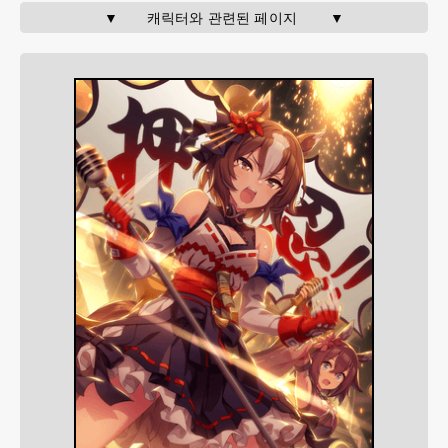
▼       캐릭터와 관련된 페이지        ▼