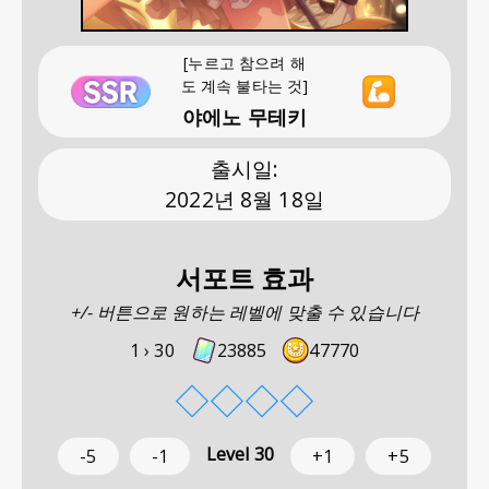
[누르고 참으려 해
도 계속 불타는 것]
야에노 무테키
출시일
:
2022년 8월 18일
서포트 효과
+/- 버튼으로 원하는 레벨에 맞출 수 있습니다
1 ›
30
23885
47770
◇
◇
◇
◇
Level
30
-5
-1
+1
+5