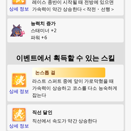
레이스 종반이 시작될 때 전방에 있으면
상세 정보
가속력이 약간 상승한다＜작전・선행＞
능력치 증가
스태미너
+
2
파워
+
6
이벤트에서 획득할 수 있는 스킬
논스톱 걸
라스트 스퍼트 중에 앞이 가로막혔을 때
가속력이 상승하고 코스를 다소 능숙하게
상세 정보
잡는다
직선 달인
직선에서 속도가 약간 상승한다
상세 정보