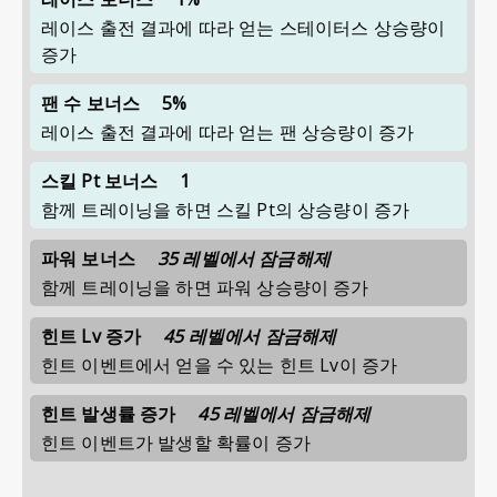
레이스 출전 결과에 따라 얻는 스테이터스 상승량이
증가
팬 수 보너스
5%
레이스 출전 결과에 따라 얻는 팬 상승량이 증가
스킬 Pt 보너스
1
함께 트레이닝을 하면 스킬 Pt의 상승량이 증가
파워 보너스
35 레벨에서 잠금해제
함께 트레이닝을 하면 파워 상승량이 증가
힌트 Lv 증가
45 레벨에서 잠금해제
힌트 이벤트에서 얻을 수 있는 힌트 Lv이 증가
힌트 발생률 증가
45 레벨에서 잠금해제
힌트 이벤트가 발생할 확률이 증가