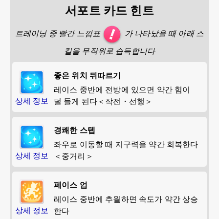
서포트 카드 힌트
트레이닝 중 빨간 느낌표
가 나타났을 때 아래 스
킬을 무작위로 습득합니다
좋은 위치 뒤따르기
레이스 중반에 전방에 있으면 약간 힘이
상세 정보
덜 들게 된다＜작전・선행＞
경쾌한 스텝
좌우로 이동할 때 지구력을 약간 회복한다
상세 정보
＜중거리＞
페이스 업
레이스 중반에 추월하면 속도가 약간 상승
상세 정보
한다