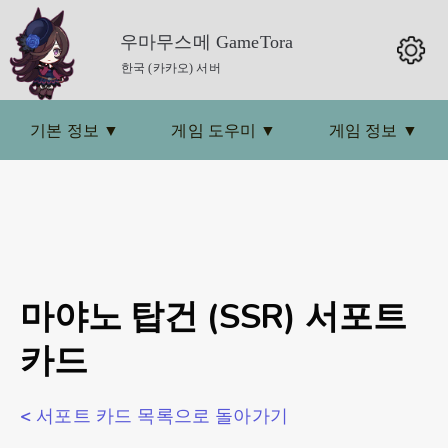
우마무스메 GameTora
한국 (카카오) 서버
기본 정보
▼
게임 도우미
▼
게임 정보
▼
마야노 탑건 (SSR) 서포트
카드
< 서포트 카드 목록으로 돌아가기