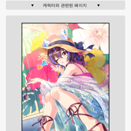
▼       캐릭터와 관련된 페이지        ▼