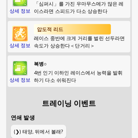
「심퍼시」를 가진 우마무스메가 많은 레
상세 정보
이스라면 스피드가 다소 상승한다
압도적 리드
레이스 중반에 크게 거리를 벌린 선두라면
상세 정보
속도가 상승한다＜단거리＞
복병○
4번 인기 이하인 레이스에서 능력을 발휘
상세 정보
하기 다소 쉬워진다
트레이닝 이벤트
연쇄 발생
(❯)
태양, 뒤에서 볼래?