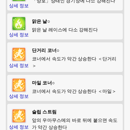
「양호」상태인 경기장에 다소 강해진다
상세 정보
맑은 날○
맑은 날 레이스에 다소 강해진다
상세 정보
단거리 코너○
코너에서 속도가 약간 상승한다 ＜단거리
상세 정보
＞
마일 코너○
코너에서 속도가 약간 상승한다 ＜마일＞
상세 정보
슬립 스트림
앞의 우마무스메의 바로 뒤에 붙으면 속도
상세 정보
가 약간 상승한다