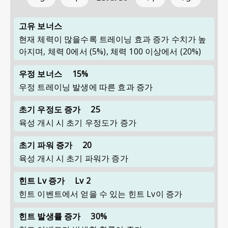
고유 보너스
현재 체력이 많을수록 트레이닝 효과 증가 수치가 높
아지며, 체력 0에서 (5%), 체력 100 이상에서 (20%)
우정 보너스
15%
우정 트레이닝 발생에 따른 효과 증가
초기 우정도 증가
25
육성 개시 시 초기 우정도가 증가
초기 파워 증가
20
육성 개시 시 초기 파워가 증가
힌트 Lv 증가
Lv 2
힌트 이벤트에서 얻을 수 있는 힌트 Lv이 증가
힌트 발생률 증가
30%