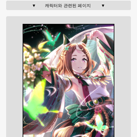
▼       캐릭터와 관련된 페이지        ▼