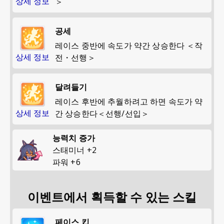
상세 정보
＞
공세
레이스 중반에 속도가 약간 상승한다 ＜작
상세 정보
전・선행＞
달려들기
레이스 후반에 추월하려고 하면 속도가 약
상세 정보
간 상승한다＜선행/선입＞
능력치 증가
스태미너
+
2
파워
+
6
이벤트에서 획득할 수 있는 스킬
페이스 킵