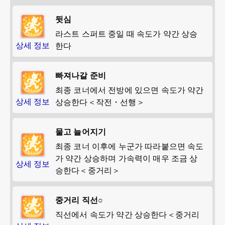
뒷심
라스트 스퍼트 중일 때 속도가 약간 상승
상세 정보
한다
빠져나갈 준비
최종 코너에서 전방에 있으면 속도가 약간
상세 정보
상승한다＜작전・선행＞
물고 늘어지기
최종 코너 이후에 누군가 따라붙으면 속도
가 약간 상승하며 가속력이 매우 조금 상
상세 정보
승한다＜중거리＞
중거리 직선○
직선에서 속도가 약간 상승한다＜중거리