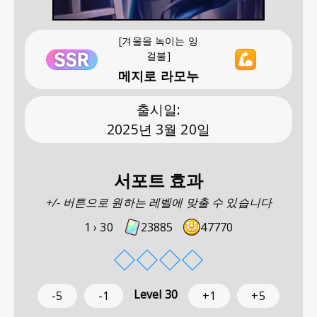
[겨울을 녹이는 잉
걸불]
메지로 라모누
출시일
:
2025년 3월 20일
서포트 효과
+/- 버튼으로 원하는 레벨에 맞출 수 있습니다
1 ›
30
23885
47770
◇
◇
◇
◇
Level
30
-5
-1
+1
+5