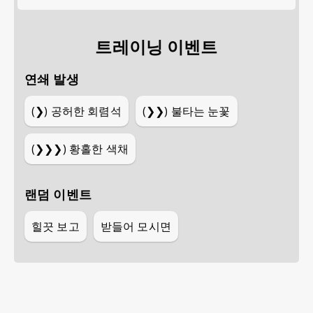
트레이닝 이벤트
연쇄 발생
(❯)
공허한 회렴석
(❯❯)
불타는 눈꽃
(❯❯❯)
황홀한 색채
랜덤 이벤트
힐끗 보고
받들어 모시면