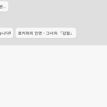
은…
니다!!
료카와의 인연・그녀의 『강점』