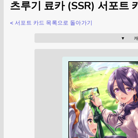
츠루기 료카 (SSR) 서포트 
< 서포트 카드 목록으로 돌아가기
▼     