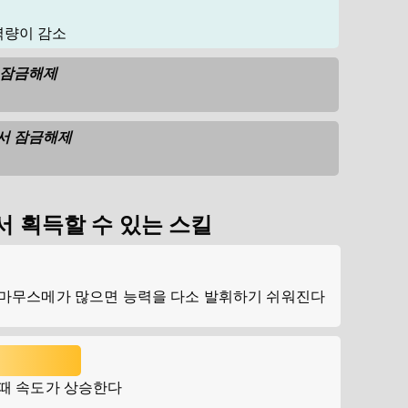
력량이 감소
 잠금해제
에서 잠금해제
 획득할 수 있는 스킬
우마무스메가 많으면 능력을 다소 발휘하기 쉬워진다
 때 속도가 상승한다