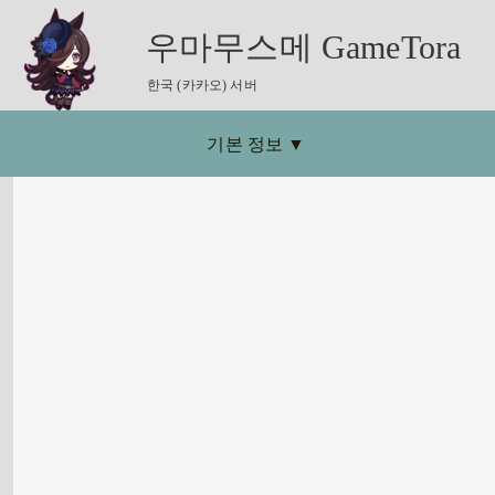
우마무스메 GameTora
한국 (카카오) 서버
기본 정보
▼