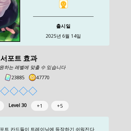
출시일
2025년 6월 14일
서포트 효과
로 원하는 레벨에 맞출 수 있습니다
23885
47770
◇
◇
◇
◇
Level
30
+1
+5
 서포트 카드들이 트레이닝에 등장하기 쉬워진다