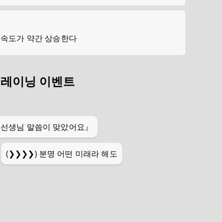
 속도가 약간 상승한다
레이닝 이벤트
선생님 말씀이 맞았어요』
(❯❯❯❯)
분명 어떤 미래라 해도