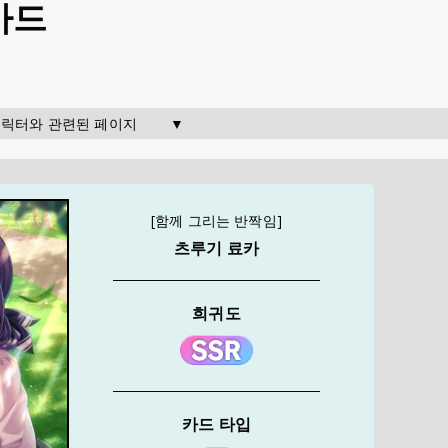
카드
  캐릭터와 관련된 페이지        ▼
[함께 그리는 반짝임]
츠루기 료카
희귀도
카드 타입