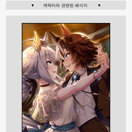
▼       캐릭터와 관련된 페이지        ▼