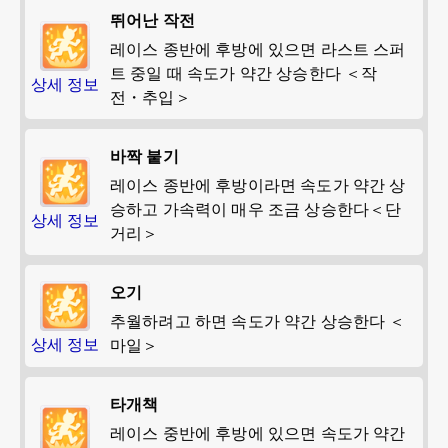
뛰어난 작전
레이스 종반에 후방에 있으면 라스트 스퍼
트 중일 때 속도가 약간 상승한다 ＜작
상세 정보
전・추입＞
바짝 붙기
레이스 종반에 후방이라면 속도가 약간 상
승하고 가속력이 매우 조금 상승한다＜단
상세 정보
거리＞
오기
추월하려고 하면 속도가 약간 상승한다 ＜
상세 정보
마일＞
타개책
레이스 중반에 후방에 있으면 속도가 약간