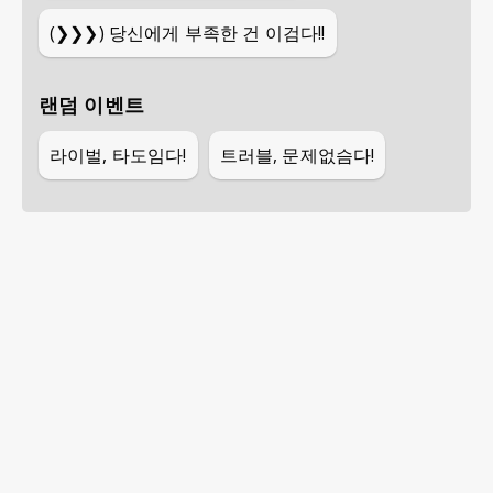
(❯❯❯)
당신에게 부족한 건 이검다!!
랜덤 이벤트
라이벌, 타도임다!
트러블, 문제없슴다!