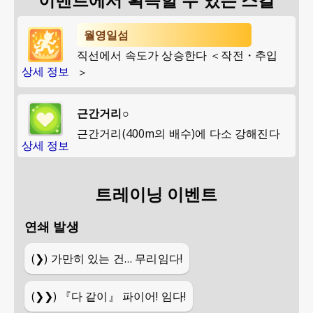
월영일섬
직선에서 속도가 상승한다 ＜작전・추입
상세 정보
＞
근간거리○
근간거리(400m의 배수)에 다소 강해진다
상세 정보
트레이닝 이벤트
연쇄 발생
(❯)
가만히 있는 건… 무리임다!
(❯❯)
『다 같이』 파이어! 임다!