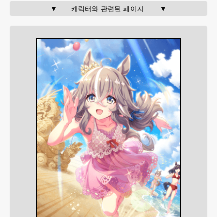
▼       캐릭터와 관련된 페이지        ▼