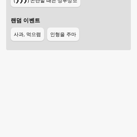
(❯❯❯)
곤란할 때는 상부상조
랜덤 이벤트
사과, 먹으렴
인형을 주마