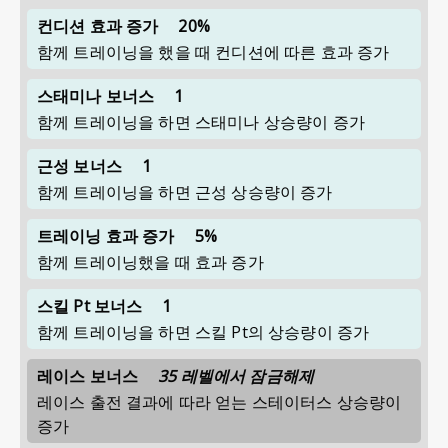
컨디션 효과 증가
20%
함께 트레이닝을 했을 때 컨디션에 따른 효과 증가
스태미나 보너스
1
함께 트레이닝을 하면 스태미나 상승량이 증가
근성 보너스
1
함께 트레이닝을 하면 근성 상승량이 증가
트레이닝 효과 증가
5%
함께 트레이닝했을 때 효과 증가
스킬 Pt 보너스
1
함께 트레이닝을 하면 스킬 Pt의 상승량이 증가
레이스 보너스
35 레벨에서 잠금해제
레이스 출전 결과에 따라 얻는 스테이터스 상승량이
증가