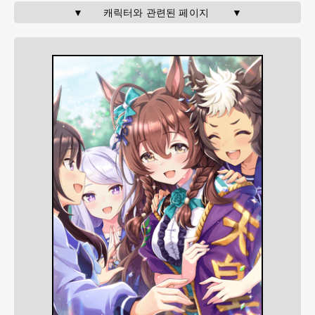
▼       캐릭터와 관련된 페이지        ▼