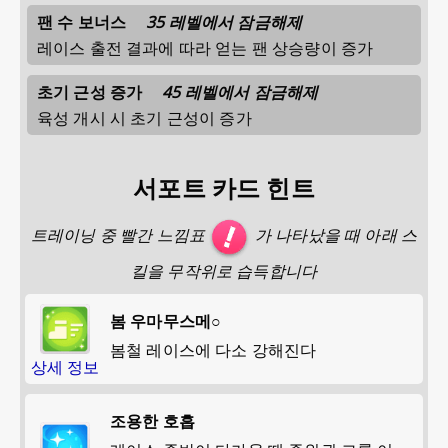
팬 수 보너스
35 레벨에서 잠금해제
레이스 출전 결과에 따라 얻는 팬 상승량이 증가
초기 근성 증가
45 레벨에서 잠금해제
육성 개시 시 초기 근성이 증가
서포트 카드 힌트
트레이닝 중 빨간 느낌표
가 나타났을 때 아래 스
킬을 무작위로 습득합니다
봄 우마무스메○
봄철 레이스에 다소 강해진다
상세 정보
조용한 호흡