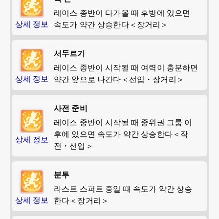
레이스 종반이 다가올 때 후방에 있으면
상세 정보
속도가 약간 상승한다＜장거리＞
서두르기
레이스 종반이 시작될 때 여력이 충분하면
상세 정보
약간 앞으로 나간다＜선입・장거리＞
사전 준비
레이스 중반이 시작될 때 중위권 그룹 이
후에 있으면 속도가 약간 상승한다＜작
상세 정보
전・선입＞
분투
라스트 스퍼트 중일 때 속도가 약간 상승
상세 정보
한다＜장거리＞