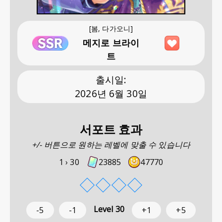
[봄, 다가오니]
메지로 브라이
트
출시일
:
2026년 6월 30일
서포트 효과
+/- 버튼으로 원하는 레벨에 맞출 수 있습니다
1 ›
30
23885
47770
◇
◇
◇
◇
Level
30
-5
-1
+1
+5