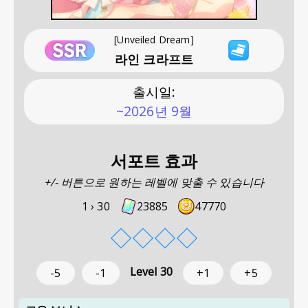
[Unveiled Dream]
라인 크라프트
출시일
:
~2026년 9월
서포트 효과
+/- 버튼으로 원하는 레벨에 맞출 수 있습니다
1 ›
30
23885
47770
◇
◇
◇
◇
Level
30
-5
-1
+1
+5