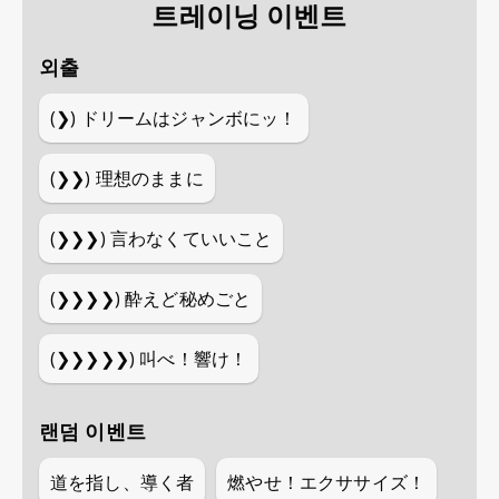
트레이닝 이벤트
외출
(❯)
ドリームはジャンボにッ！
(❯❯)
理想のままに
(❯❯❯)
言わなくていいこと
(❯❯❯❯)
酔えど秘めごと
(❯❯❯❯❯)
叫べ！響け！
랜덤 이벤트
道を指し、導く者
燃やせ！エクササイズ！