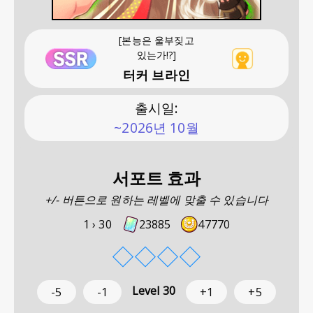
[본능은 울부짖고
있는가!?]
터커 브라인
출시일
:
~2026년 10월
서포트 효과
+/- 버튼으로 원하는 레벨에 맞출 수 있습니다
1 ›
30
23885
47770
◇
◇
◇
◇
Level
30
-5
-1
+1
+5