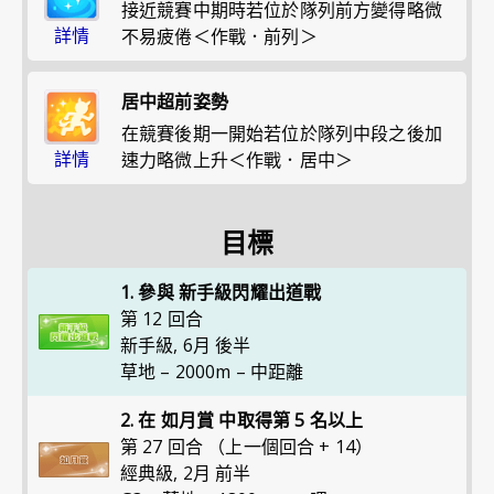
接近競賽中期時若位於隊列前方變得略微
詳情
不易疲倦＜作戰．前列＞
居中超前姿勢
在競賽後期一開始若位於隊列中段之後加
詳情
速力略微上升＜作戰．居中＞
目標
1. 參與 新手級閃耀出道戰
第 12 回合
新手級
,
6月 後半
草地 – 2000m – 中距離
2. 在 如月賞 中取得第 5 名以上
第 27 回合 （上一個回合 + 14）
經典級
,
2月 前半