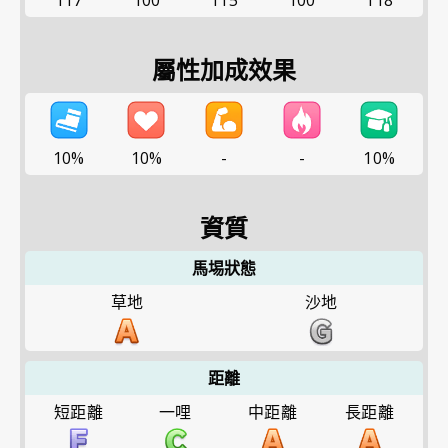
117
100
115
100
118
屬性加成效果
10%
10%
-
-
10%
資質
馬埸狀態
草地
沙地
距離
短距離
一哩
中距離
長距離