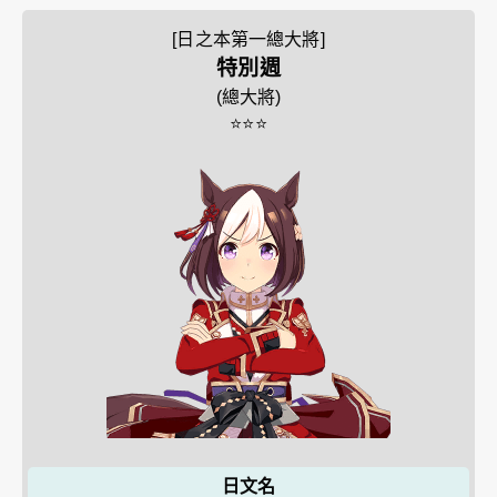
[日之本第一總大將]
特別週
(
總大將
)
⭐⭐⭐
日文名