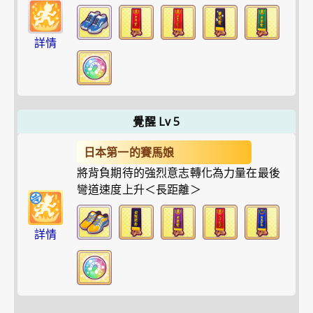
詳情
覺醒 Lv 5
日本第一的賽馬娘
將背負期待的強烈意志轉化為力量在最後
彎道速度上升＜長距離＞
詳情