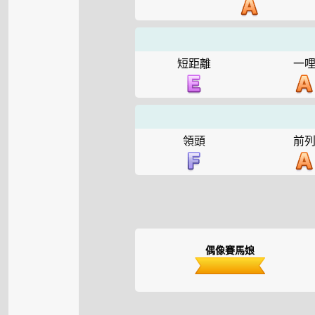
短距離
一
領頭
前
偶像賽馬娘