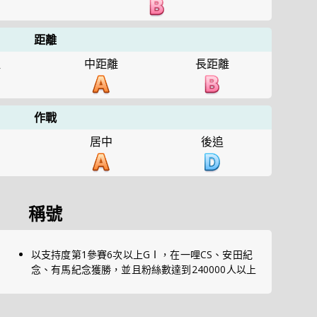
距離
哩
中距離
長距離
作戰
列
居中
後追
稱號
以支持度第1參賽6次以上GⅠ，在一哩CS、安田紀
念、有馬紀念獲勝，並且粉絲數達到240000人以上