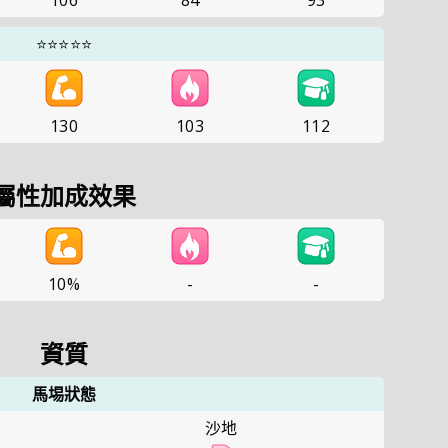
106
84
93
⭐⭐⭐⭐⭐
130
103
112
屬性加成效果
10%
-
-
資質
馬埸狀態
沙地