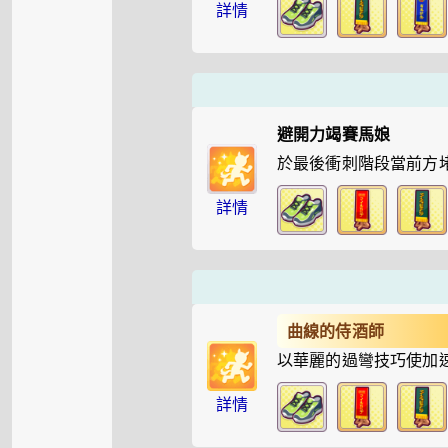
詳情
避開力竭賽馬娘
於最後衝刺階段當前方
詳情
曲線的侍酒師
以華麗的過彎技巧使加
詳情