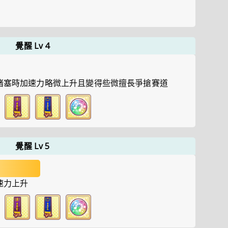
覺醒 Lv 4
堵塞時加速力略微上升且變得些微擅長爭搶賽道
覺醒 Lv 5
速力上升