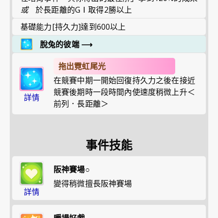
或
於長距離的GⅠ取得2勝以上
基礎能力[持久力]達到600以上
脫兔的彼端
⟶
拖出霓虹尾光
在競賽中期一開始回復持久力之後在接近
競賽後期時一段時間內使速度稍微上升＜
詳情
前列．長距離＞
事件技能
阪神賽場○
變得稍微擅長阪神賽場
詳情