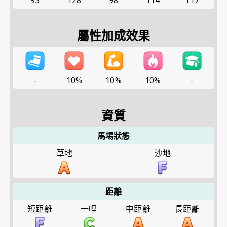
93
128
98
114
117
屬性加成效果
-
10%
10%
10%
-
資質
馬埸狀態
草地
沙地
距離
短距離
一哩
中距離
長距離