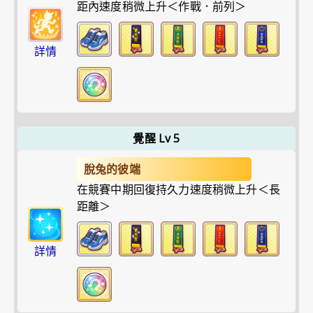
距內速度稍微上升＜作戰．前列＞
詳情
覺醒 Lv 5
脫兔的彼端
在競賽中期回復持久力速度稍微上升＜長
距離＞
詳情