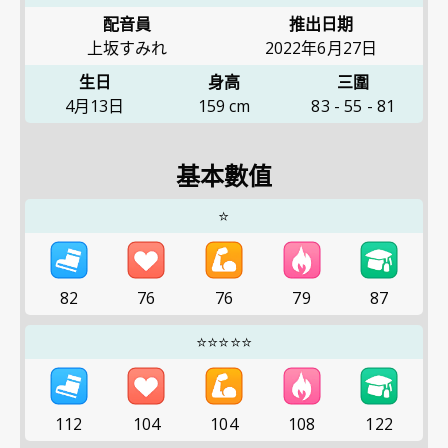
配音員
推出日期
上坂すみれ
2022年6月27日
生日
身高
三圍
4月13日
159
cm
83
-
55
-
81
基本數值
⭐
82
76
76
79
87
⭐⭐⭐⭐⭐
112
104
104
108
122