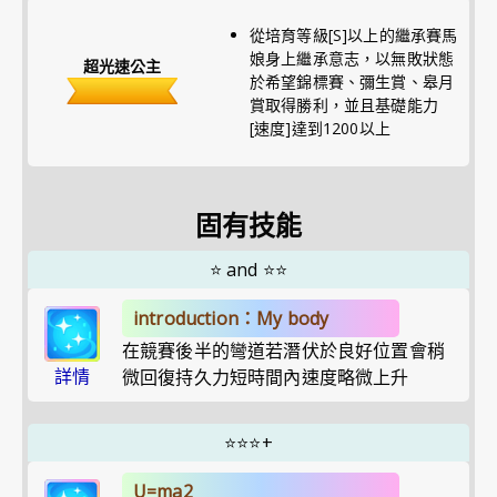
從培育等級[S]以上的繼承賽馬
娘身上繼承意志，以無敗狀態
超光速公主
於希望錦標賽、彌生賞、皋月
賞取得勝利，並且基礎能力
[速度]達到1200以上
固有技能
⭐
and
⭐⭐
introduction：My body
在競賽後半的彎道若潛伏於良好位置會稍
詳情
微回復持久力短時間內速度略微上升
⭐⭐⭐
+
U=ma2