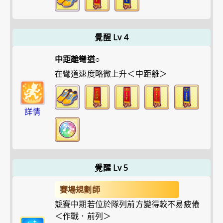
覺醒 Lv 4
中距離彎道○
在彎道速度略微上升＜中距離＞
詳情
覺醒 Lv 5
賽場規劃師
競賽中期若位於隊列前方變得較不易疲倦
＜作戰．前列＞