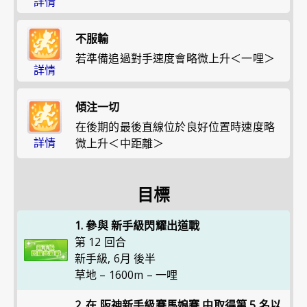
詳情
不服輸
若準備追過對手速度會略微上升＜一哩＞
詳情
傾注一切
在後期的最後直線位於良好位置時速度略
詳情
微上升＜中距離＞
目標
1. 參與 新手級閃耀出道戰
第 12 回合
新手級
,
6月 後半
草地 – 1600m – 一哩
2. 在 阪神新手級賽馬娘賽 中取得第 5 名以