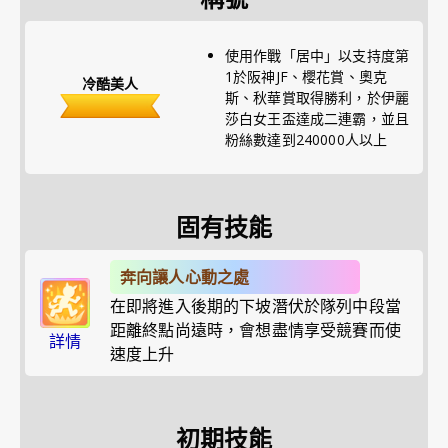
使用作戰「居中」以支持度第
1於阪神JF、櫻花賞、奧克
冷酷美人
斯、秋華賞取得勝利，於伊麗
莎白女王盃達成二連霸，並且
粉絲數達到240000人以上
固有技能
奔向讓人心動之處
在即將進入後期的下坡潛伏於隊列中段當
距離終點尚遠時，會想盡情享受競賽而使
詳情
速度上升
初期技能