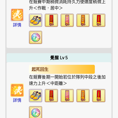
在競賽中期稍微消耗持久力使速度稍微上
升＜作戰．居中＞
詳情
覺醒 Lv 5
起死回生
在競賽後期一開始若位於隊列中段之後加
速力上升＜中距離＞
詳情