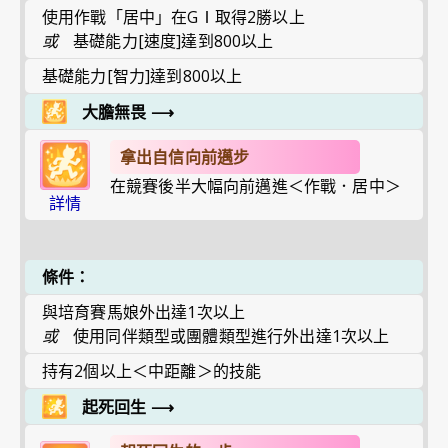
使用作戰「居中」在GⅠ取得2勝以上
或
基礎能力[速度]達到800以上
基礎能力[智力]達到800以上
大膽無畏
⟶
拿出自信向前邁步
在競賽後半大幅向前邁進＜作戰．居中＞
詳情
條件：
與培育賽馬娘外出達1次以上
或
使用同伴類型或團體類型進行外出達1次以上
持有2個以上＜中距離＞的技能
起死回生
⟶