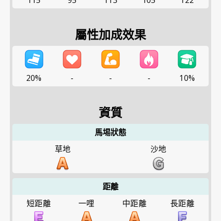
115
95
113
105
122
屬性加成效果
20%
-
-
-
10%
資質
馬埸狀態
草地
沙地
距離
短距離
一哩
中距離
長距離