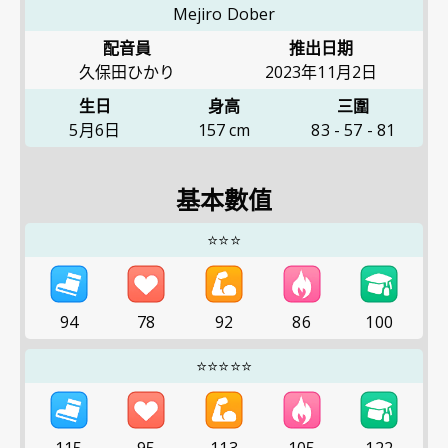
Mejiro Dober
配音員
推出日期
久保田ひかり
2023年11月2日
生日
身高
三圍
5月6日
157
cm
83
-
57
-
81
基本數值
⭐⭐⭐
94
78
92
86
100
⭐⭐⭐⭐⭐