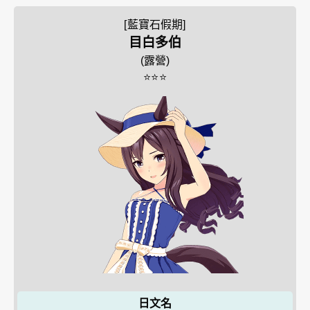
[藍寶石假期]
目白多伯
(
露營
)
⭐⭐⭐
日文名