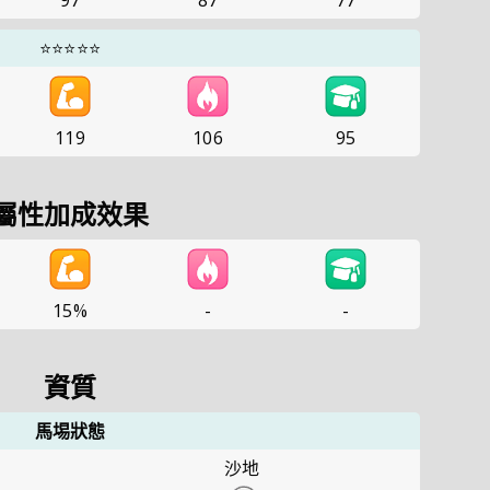
97
87
77
⭐⭐⭐⭐⭐
119
106
95
屬性加成效果
15%
-
-
資質
馬埸狀態
沙地