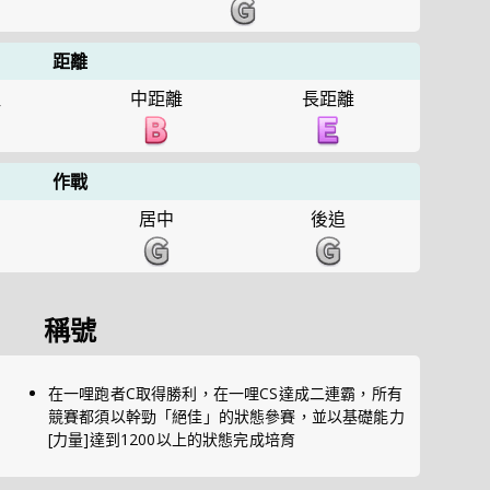
距離
哩
中距離
長距離
作戰
列
居中
後追
稱號
在一哩跑者C取得勝利，在一哩CS達成二連霸，所有
競賽都須以幹勁「絕佳」的狀態參賽，並以基礎能力
[力量]達到1200以上的狀態完成培育