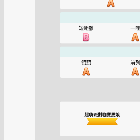
短距離
一
領頭
前
超嗨派對咖賽馬娘