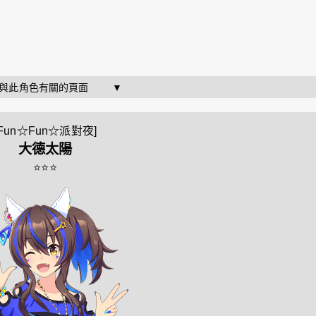
   與此角色有關的頁面        ▼
[Fun☆Fun☆派對夜]
大德太陽
⭐⭐⭐