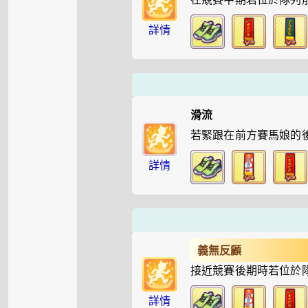
詳情
滑流
若緊跟在前方賽馬娘的
詳情
義無反顧
接近競賽後期時若位於
詳情