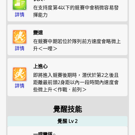
在支持度第4以下的競賽中會稍微容易發
詳情
揮能力
變速
在競賽中期若位於隊列前方速度會略微上
詳情
升＜一哩＞
上進心
即將進入競賽後期時，潛伏於第2之後且
距離最前頭2身距以內一段時間內速度會
詳情
些微上升＜作戰．前列＞
覺醒技能
覺醒 Lv 2
一哩彎道○