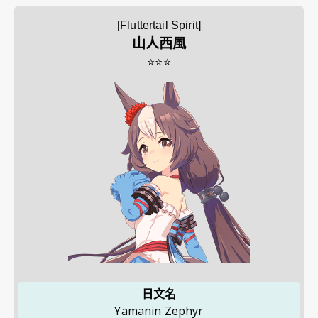
[Fluttertail Spirit]
山人西風
⭐⭐⭐
日文名
Yamanin Zephyr