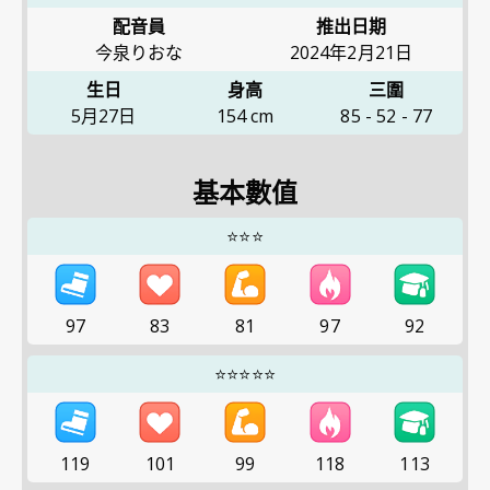
配音員
推出日期
今泉りおな
2024年2月21日
生日
身高
三圍
5月27日
154
cm
85
-
52
-
77
基本數值
⭐⭐⭐
97
83
81
97
92
⭐⭐⭐⭐⭐
119
101
99
118
113