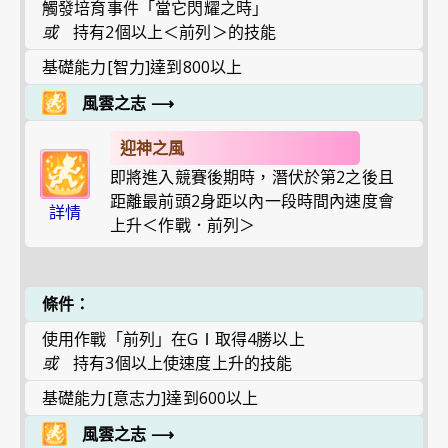
觸發培育事件「當它閃耀之時」
或
持有2個以上＜前列＞的技能
基礎能力[智力]達到800以上
風雲之志
⟶
迎神之風
即將進入競賽後期時，潛伏於第2之後且
距離最前頭2身距以內一段時間內速度會
詳情
上升＜作戰．前列＞
條件：
使用作戰「前列」在GⅠ取得4勝以上
或
持有3個以上使速度上升的技能
基礎能力[意志力]達到600以上
風雲之志
⟶