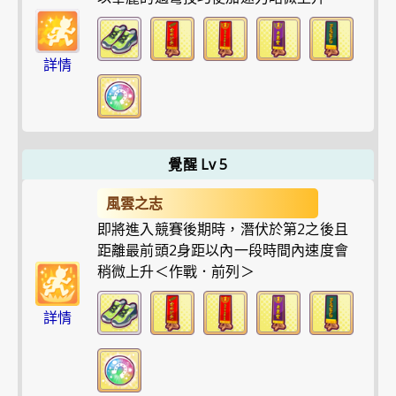
詳情
覺醒 Lv 5
風雲之志
即將進入競賽後期時，潛伏於第2之後且
距離最前頭2身距以內一段時間內速度會
稍微上升＜作戰．前列＞
詳情