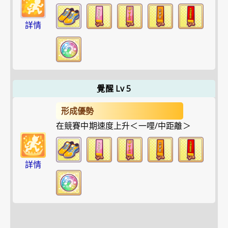
詳情
覺醒 Lv 5
形成優勢
在競賽中期速度上升＜一哩/中距離＞
詳情