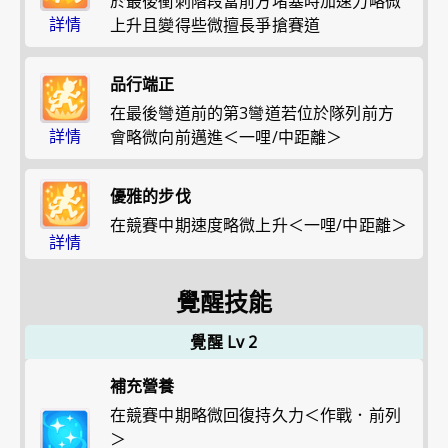
於最後衝刺階段當前方堵塞時加速力略微
詳情
上升且變得些微擅長爭搶賽道
品行端正
在最後彎道前的第3彎道若位於隊列前方
詳情
會略微向前邁進＜一哩/中距離＞
優雅的步伐
在競賽中期速度略微上升＜一哩/中距離＞
詳情
覺醒技能
覺醒 Lv 2
補充營養
在競賽中期略微回復持久力＜作戰．前列
＞