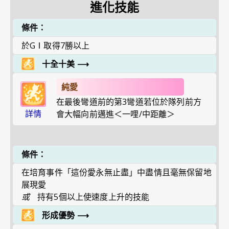
進化技能
條件：
於GⅠ取得7勝以上
十全十美
⟶
純愛
在最後彎道前的第3彎道若位於隊列前方
詳情
會大幅向前邁進＜一哩/中距離＞
條件：
在培育事件「這份愛永無止盡」中盡情且毫無保留地
展現愛
或
持有5個以上使速度上升的技能
形成優勢
⟶