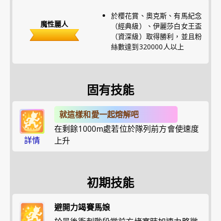
於櫻花賞、奧克斯、有馬紀念
魔性麗人
（經典級）、伊麗莎白女王盃
（資深級）取得勝利，並且粉
絲數達到320000人以上
固有技能
就這樣和愛一起熔解吧
在剩餘1000m處若位於隊列前方會使速度
詳情
上升
初期技能
避開力竭賽馬娘