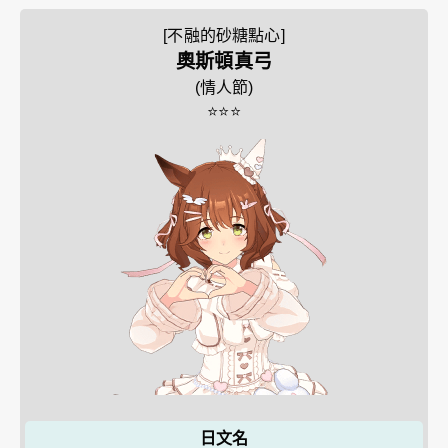
[不融的砂糖點心]
奧斯頓真弓
(
情人節
)
⭐⭐⭐
日文名