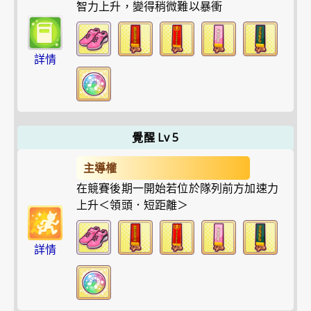
智力上升，變得稍微難以暴衝
詳情
覺醒 Lv 5
主導權
在競賽後期一開始若位於隊列前方加速力
上升＜領頭．短距離＞
詳情