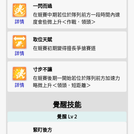
一閃而過
在競賽中期若位於隊列前方一段時間內速
詳情
度會些微上升＜作戰．領頭＞
取位天賦
在競賽初期變得擅長爭搶賽道
詳情
寸步不讓
在競賽後期一開始若位於隊列前方加速力
詳情
略微上升＜領頭．短距離＞
覺醒技能
覺醒 Lv 2
緊盯後方