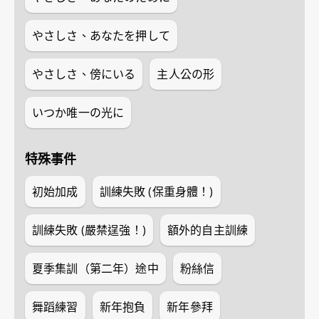
やさしさ、あなたを押して
やさしさ、傍にいる
主人公の形
いつか唯一の光に
特殊事件
初始加成
訓練失敗 (保重身體！)
訓練失敗 (嚴禁逞強！)
額外的自主訓練
夏季集訓（第二年）途中
粉絲信
舞蹈練習
新年抱負
新年參拜