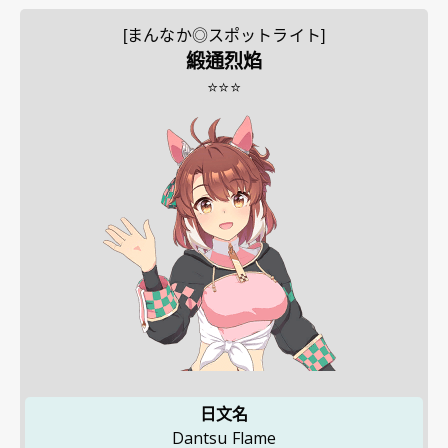
[まんなか◎スポットライト]
緞通烈焰
⭐⭐⭐
日文名
Dantsu Flame