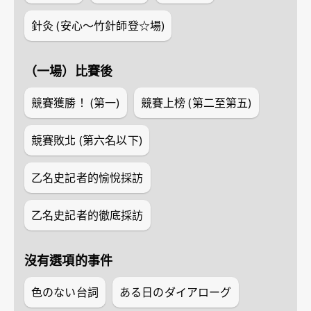
針灸 (安心～竹針師登☆場)
（一場）比賽後
競賽獲勝！ (第一)
競賽上榜 (第二至第五)
競賽敗北 (第六名以下)
乙名史記者的愉悅採訪
乙名史記者的徹底採訪
沒有選項的事件
色のない台詞
ある日のダイアローグ