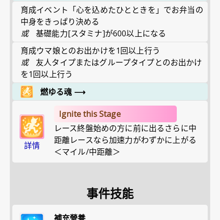
育成イベント「心を込めたひとときを」でお弁当の
中身をきっぱり決める
或
基礎能力[スタミナ]が600以上になる
育成ウマ娘とのお出かけを1回以上行う
或
友人タイプまたはグループタイプとのお出かけ
を1回以上行う
燃ゆる魂
⟶
Ignite this Stage
レース終盤始めの方に前に出るさらに中
距離レースなら加速力がわずかに上がる
詳情
＜マイル/中距離＞
事件技能
補充營養