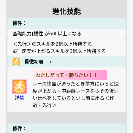
進化技能
條件：
基礎能力[根性]が600以上になる
＜先行＞のスキルを2個以上所持する
或
速度が上がるスキルを3個以上所持する
貫徹初衷
⟶
わたしだって、勝ちたい！！
レース終盤が迫ったとき前方にいると速
度が上がる、中距離レースならその後追
詳情
い比べをしていると少し前に出る＜作
戦・先行＞
條件：