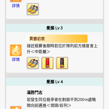
詳情
覺醒 Lv 3
貫徹初衷
接近競賽後期時若位於隊列前方速度會上
升＜中距離＞
詳情
覺醒 Lv 4
滿腔鬥志
若發生同位競爭會在剩餘不到200m處略
微向前邁進＜領頭/前列＞