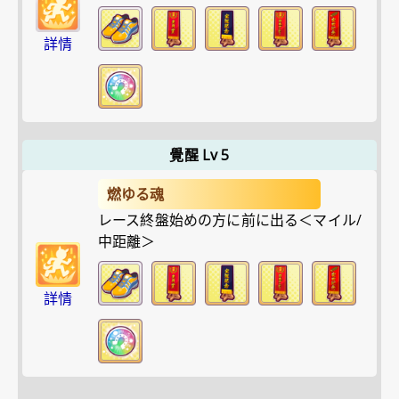
詳情
覺醒 Lv 5
燃ゆる魂
レース終盤始めの方に前に出る＜マイル/
中距離＞
詳情