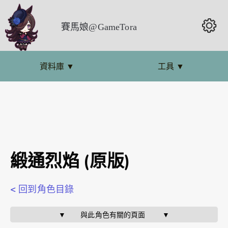
賽馬娘@GameTora
資料庫
▼
工具
▼
緞通烈焰 (原版)
< 回到角色目錄
▼       與此角色有關的頁面        ▼