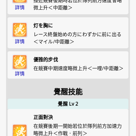
接近競賽後期時若位於隊列前方速度會略
詳情
微上升＜中距離＞
灯を胸に
レース終盤始めの方にわずかに前に出る
詳情
＜マイル/中距離＞
優雅的步伐
在競賽中期速度略微上升＜一哩/中距離＞
詳情
覺醒技能
覺醒 Lv 2
正面對決
在競賽後期一開始若位於隊列前方加速力
略微上升＜作戰．前列＞