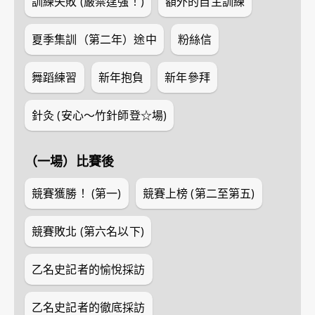
訓練失敗 (嚴禁逞強！)
額外的自主訓練
夏季集訓（第二年）途中
粉絲信
舞蹈練習
新年抱負
新年參拜
針灸 (安心～竹針師登☆場)
（一場）比賽後
競賽獲勝！ (第一)
競賽上榜 (第二至第五)
競賽敗北 (第六名以下)
乙名史記者的愉悅採訪
乙名史記者的徹底採訪