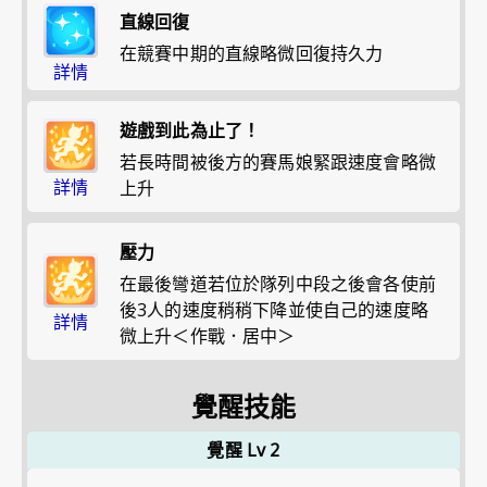
直線回復
在競賽中期的直線略微回復持久力
詳情
遊戲到此為止了！
若長時間被後方的賽馬娘緊跟速度會略微
詳情
上升
壓力
在最後彎道若位於隊列中段之後會各使前
後3人的速度稍稍下降並使自己的速度略
詳情
微上升＜作戰．居中＞
覺醒技能
覺醒 Lv 2