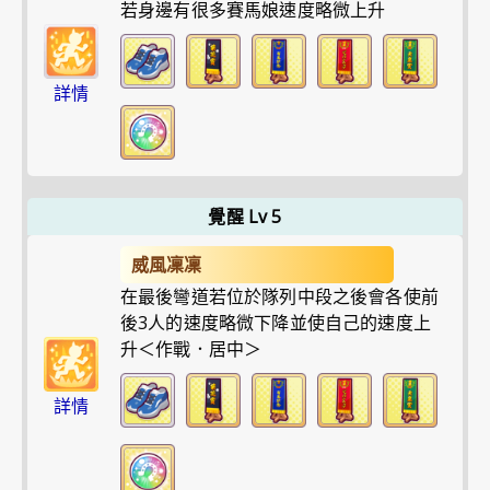
若身邊有很多賽馬娘速度略微上升
詳情
覺醒 Lv 5
威風凜凜
在最後彎道若位於隊列中段之後會各使前
後3人的速度略微下降並使自己的速度上
升＜作戰．居中＞
詳情