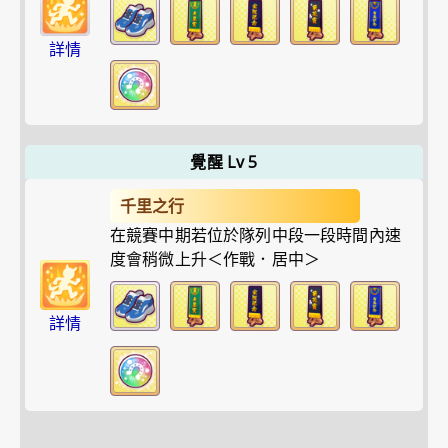
詳情
覺醒 Lv 5
千里之行
在競賽中期若位於隊列中段一段時間內速
度會稍微上升＜作戰．居中＞
詳情