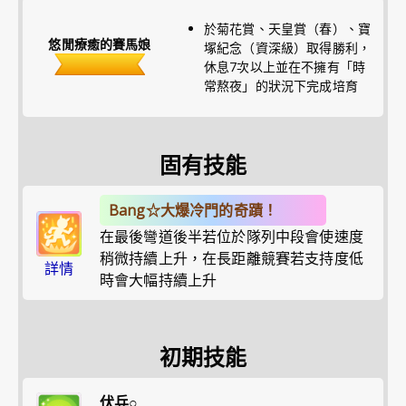
於菊花賞、天皇賞（春）、寶
悠閒療癒的賽馬娘
塚紀念（資深級）取得勝利，
休息7次以上並在不擁有「時
常熬夜」的狀況下完成培育
固有技能
Bang☆大爆冷門的奇蹟！
在最後彎道後半若位於隊列中段會使速度
稍微持續上升，在長距離競賽若支持度低
詳情
時會大幅持續上升
初期技能
伏兵○