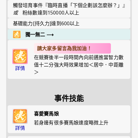
觸發培育事件『臨時直播「下個企劃該怎麼辦？」』
或
粉絲數達到150000人以上
基礎能力[持久力]達到600以上
獨一無二
⟶
請大家多留言為我加油！
在競賽後半一段時間內向前邁進當智力數
值十二分強大時效果增加＜居中．中距離
詳情
＞
事件技能
喜愛賽馬娘
若身邊有很多賽馬娘速度略微上升
詳情