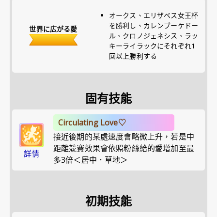
オークス、エリザベス女王杯
を勝利し、カレンブーケドー
世界に広がる愛
ル、クロノジェネシス、ラッ
キーライラックにそれぞれ1
回以上勝利する
固有技能
Circulating Love♡
接近後期的某處速度會略微上升，若是中
距離競賽效果會依照粉絲給的愛增加至最
詳情
多3倍＜居中．草地＞
初期技能