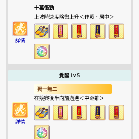
十萬衝勁
上坡時速度略微上升＜作戰．居中＞
詳情
覺醒 Lv 5
獨一無二
在競賽後半向前邁進＜中距離＞
詳情