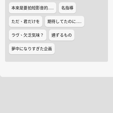
本來是要拍短影音的……
名指導
ただ、君だけを
期待してたのに……
ラヴ、欠乏気味？
通ずるもの
夢中になりすぎた企画