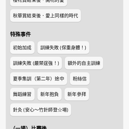
櫻花賞結束後．開花的愛
秋華賞結束後．愛上同樣的時代
特殊事件
初始加成
訓練失敗 (保重身體！)
訓練失敗 (嚴禁逞強！)
額外的自主訓練
夏季集訓（第二年）途中
粉絲信
舞蹈練習
新年抱負
新年參拜
針灸 (安心～竹針師登☆場)
（一場）比賽後