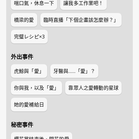
喘口氣，休息一下
讓我多工作業吧！
橋梁的愛
臨時直播「下個企畫該怎麼辦？」
完璧レシピ×3
外出事件
虎鯨與「愛」
牙醫與……「愛」？
你與我，以及「愛」
靠眾人之愛轉動的星球
她的愛補給日
秘密事件