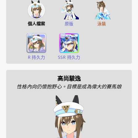
個人檔案
原版
泳裝
R 持久力
SSR 持久力
高尚駿逸
性格內向仍懷抱野心。目標是成為偉大的賽馬娘