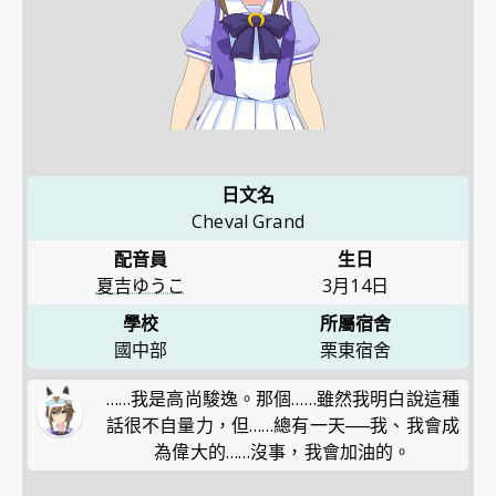
日文名
Cheval Grand
配音員
生日
夏吉ゆうこ
3月14日
學校
所屬宿舍
國中部
栗東宿舍
……我是高尚駿逸。那個……雖然我明白說這種
話很不自量力，但……總有一天──我、我會成
為偉大的……沒事，我會加油的。