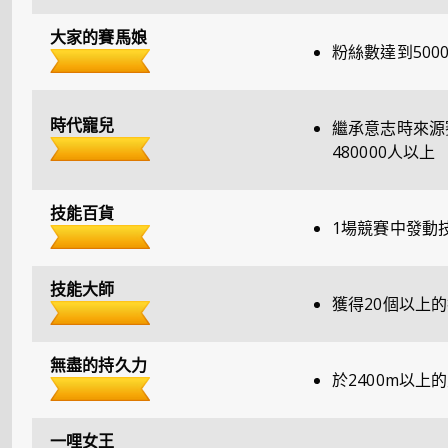
大家的賽馬娘
粉絲數達到500
時代寵兒
繼承意志時來源
480000人以上
技能百貨
1場競賽中發動
技能大師
獲得20個以上
無盡的持久力
於2400m以上
一哩女王