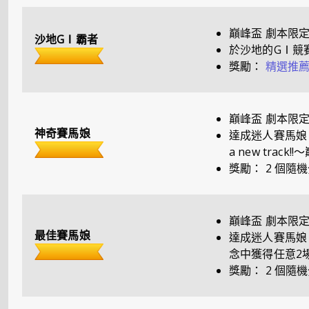
巔峰盃 劇本限
沙地GⅠ霸者
於沙地的GⅠ競賽中
獎勵：
精選推
巔峰盃 劇本限
神奇賽馬娘
達成迷人賽馬娘
a new trac
獎勵：
2 個隨機
巔峰盃 劇本限
最佳賽馬娘
達成迷人賽馬娘
念中獲得任意2場勝
獎勵：
2 個隨機