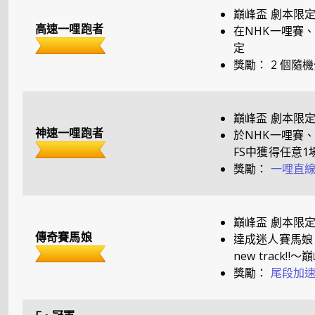
巔峰盃 劇本限
高速一哩跑者
在NHK一哩賽、
定
獎勵：
2 個隨機
巔峰盃 劇本限
神速一哩跑者
於NHK一哩賽
FS中獲得任意1場
獎勵：
一哩直線
巔峰盃 劇本限
傳奇賽馬娘
達成迷人賽馬娘
new track!
獎勵：
尾段加