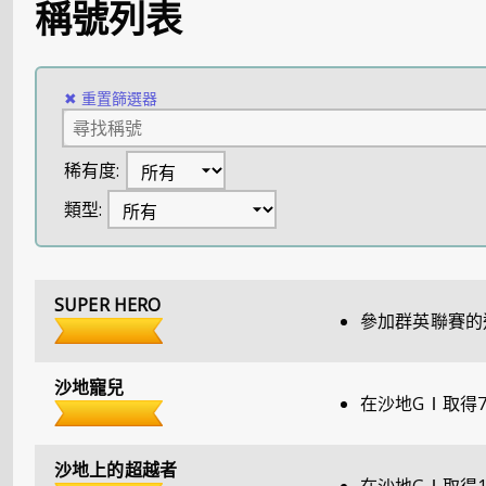
稱號列表
✖
重置篩選器
稀有度:
類型:
SUPER HERO
參加群英聯賽的
沙地寵兒
在沙地GⅠ取得
沙地上的超越者