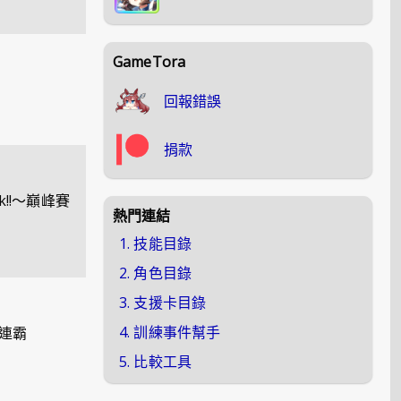
GameTora
回報錯誤
捐款
!!～巔峰賽
熱門連結
1. 技能目錄
2. 角色目錄
3. 支援卡目錄
4. 訓練事件幫手
連霸
5. 比較工具