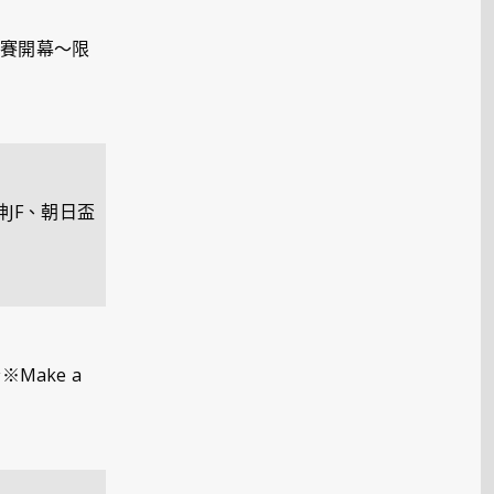
巔峰賽開幕～限
JF、朝日盃
ake a