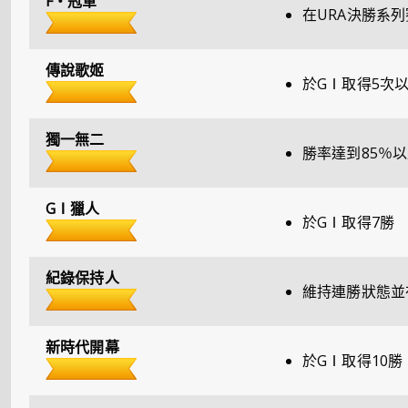
F・冠軍
在URA決勝系
傳說歌姬
於GⅠ取得5次以
獨一無二
勝率達到85％以
GⅠ獵人
於GⅠ取得7勝
紀錄保持人
維持連勝狀態並
新時代開幕
於GⅠ取得10勝