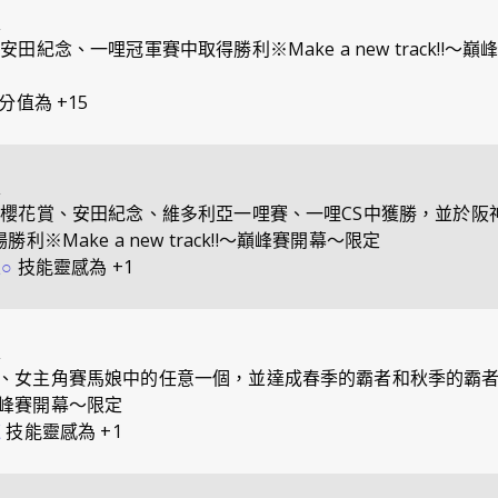
定
安田紀念、一哩冠軍賽中取得勝利※Make a new track!!～
分值為 +15
定
、櫻花賞、安田紀念、維多利亞一哩賽、一哩CS中獲勝，並於阪神
勝利※Make a new track!!～巔峰賽開幕～限定
○
技能靈感為 +1
定
、女主角賽馬娘中的任意一個，並達成春季的霸者和秋季的霸者※M
!～巔峰賽開幕～限定
速
技能靈感為 +1