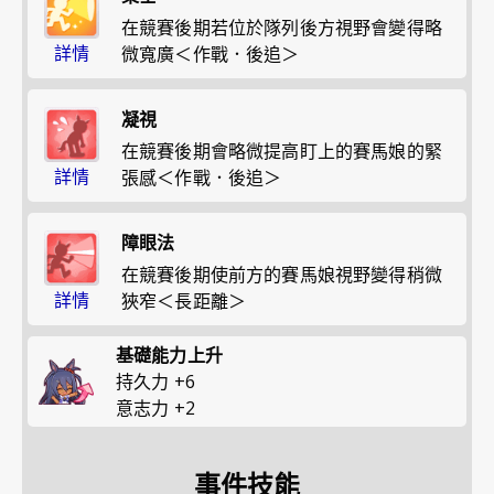
在競賽後期若位於隊列後方視野會變得略
詳情
微寬廣＜作戰．後追＞
凝視
在競賽後期會略微提高盯上的賽馬娘的緊
詳情
張感＜作戰．後追＞
障眼法
在競賽後期使前方的賽馬娘視野變得稍微
詳情
狹窄＜長距離＞
基礎能力上升
持久力
+
6
意志力
+
2
事件技能