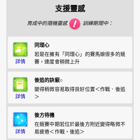
支援靈感
育成中的隨機靈感
訓練期間中：
同理心
若是在擁有「同理心」的賽馬娘很多的競
詳情
賽，速度會稍微上升
後追的訣竅○
變得稍微容易取得良好位置＜作戰．後追
詳情
＞
後方待機
在競賽中期若位於最後方附近變得略微不
詳情
易疲倦＜作戰・後追＞