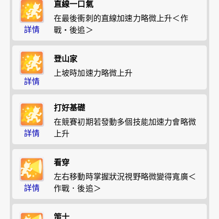
直線一口氣
在最後衝刺的直線加速力略微上升＜作
詳情
戰・後追＞
登山家
上坡時加速力略微上升
詳情
打好基礎
在競賽初期若發動多個技能加速力會略微
詳情
上升
看穿
左右移動時掌握狀況視野略微變得寬廣＜
詳情
作戰．後追＞
策士