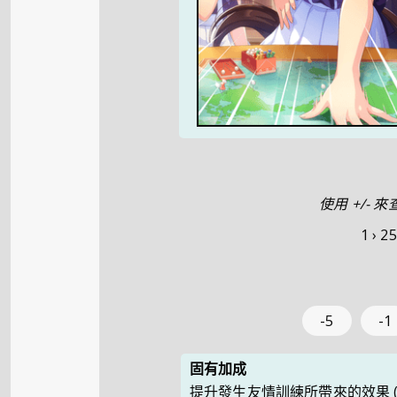
使用 +/-
1 ›
25
-5
-1
固有加成
提升發生友情訓練所帶來的效果