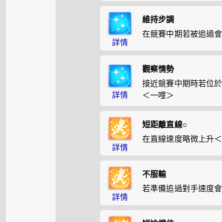
維持步調
在競賽中期若被追過
詳情
觀察情勢
接近競賽中期時若位
詳情
＜一哩＞
短距離直線○
在直線速度略微上升
詳情
不服輸
若準備追過對手速度
詳情