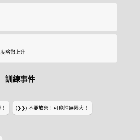
道
速度略微上升
訓練事件
達！
(❯❯)
不要放棄！可能性無限大！