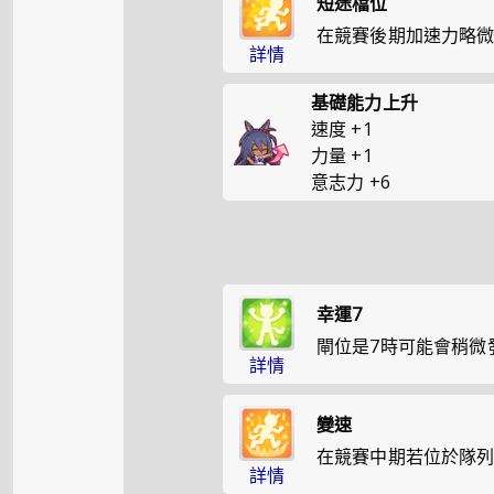
短途檔位
在競賽後期加速力略
詳情
基礎能力上升
速度
+
1
力量
+
1
意志力
+
6
幸運7
閘位是7時可能會稍微
詳情
變速
在競賽中期若位於隊
詳情