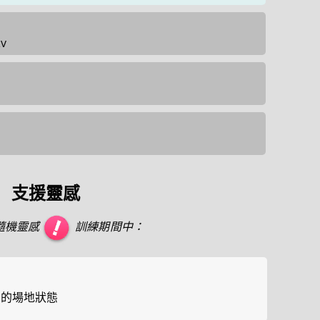
v
支援靈感
隨機靈感
訓練期間中：
」的場地狀態