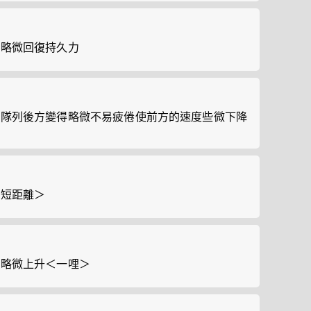
會略微回復持久力
於隊列後方變得略微不易疲倦使前方的速度些微下降
＜短距離＞
會略微上升＜一哩＞