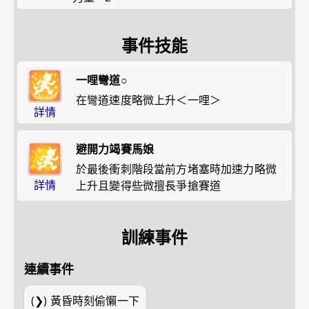
事件技能
一哩彎道○
在彎道速度略微上升＜一哩＞
詳情
避開力竭賽馬娘
於最後衝刺階段當前方堵塞時加速力略微
詳情
上升且變得些微擅長爭搶賽道
訓練事件
連續事件
(❯)
黃昏時刻偷懶一下