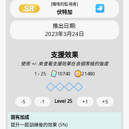
[囉嗦的監視者]
伏特加
推出日期
:
2023年3月24日
支援效果
使用 +/- 來查看支援效果在各個等級的強度
1 ›
25
10740
21480
◇
◇
◇
◇
Level
25
-5
-1
+1
+5
固有加成
提升一起訓練後的效果
(5%)