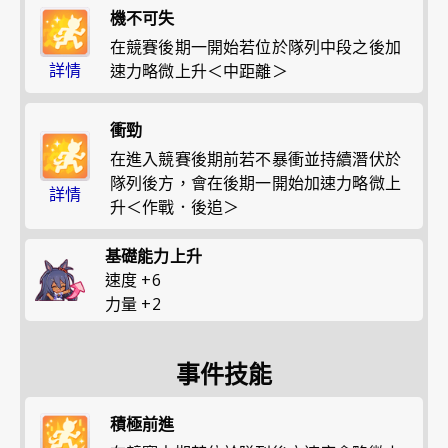
機不可失
在競賽後期一開始若位於隊列中段之後加
詳情
速力略微上升＜中距離＞
衝勁
在進入競賽後期前若不暴衝並持續潛伏於
隊列後方，會在後期一開始加速力略微上
詳情
升＜作戰．後追＞
基礎能力上升
速度
+
6
力量
+
2
事件技能
積極前進