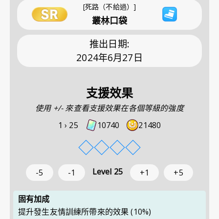
[死路（不給過）]
叢林口袋
推出日期
:
2024年6月27日
支援效果
使用 +/- 來查看支援效果在各個等級的強度
1 ›
25
10740
21480
◇
◇
◇
◇
Level
25
-5
-1
+1
+5
固有加成
提升發生友情訓練所帶來的效果
(10%)