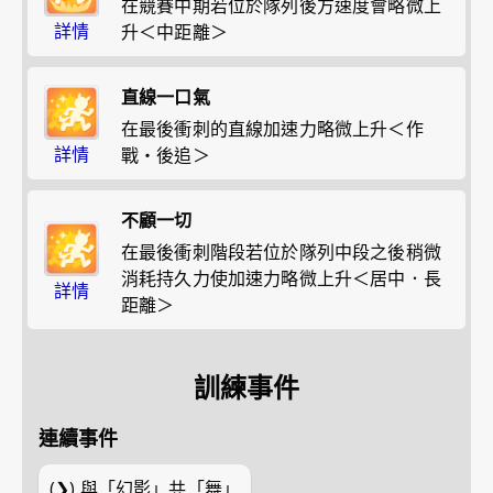
在競賽中期若位於隊列後方速度會略微上
詳情
升＜中距離＞
直線一口氣
在最後衝刺的直線加速力略微上升＜作
詳情
戰・後追＞
不顧一切
在最後衝刺階段若位於隊列中段之後稍微
消耗持久力使加速力略微上升＜居中．長
詳情
距離＞
訓練事件
連續事件
(❯)
與「幻影」共「舞」