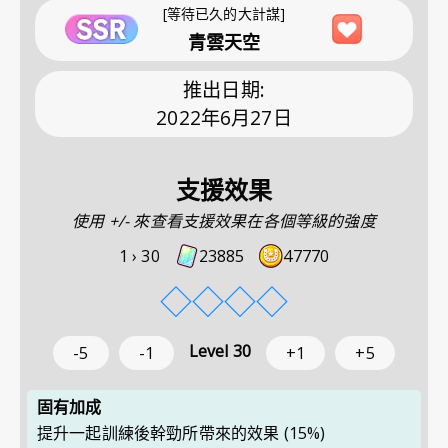
[等待已久的大計謀]
青雲天空
推出日期
:
2022年6月27日
支援效果
使用 +/- 來查看支援效果在各個等級的強度
1 ›
30
23885
47770
◇
◇
◇
◇
Level
30
-5
-1
+1
+5
固有加成
提升一起訓練後幹勁所帶來的效果
(15%)