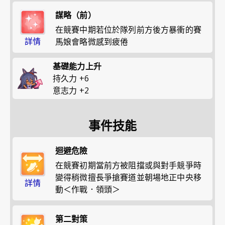
謀略（前）
在競賽中期若位於隊列前方後方暴衝的賽
詳情
馬娘會略微感到疲倦
基礎能力上升
持久力
+
6
意志力
+
2
事件技能
迴避危險
在競賽初期當前方被阻擋或與對手競爭時
變得稍微擅長爭搶賽道並朝場地正中央移
詳情
動＜作戰．領頭＞
第二對策