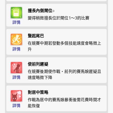
擅長內側閘位○
變得稍微擅長位於閘位1～3的比賽
詳情
豎起尾巴
在競賽中期若發動多個技能速度會略微上
詳情
升
使前列遲疑
在競賽後期使作戰・前列的賽馬娘遲疑且
詳情
速度略微下降
對居中策略
作戰為居中的賽馬娘暴衝後需花費時間才
詳情
能恢復