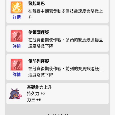
豎起尾巴
在競賽中期若發動多個技能速度會略微上
詳情
升
使領頭遲疑
在競賽後期使作戰・領頭的賽馬娘遲疑且
詳情
速度略微下降
使前列遲疑
在競賽後期使作戰・前列的賽馬娘遲疑且
詳情
速度略微下降
基礎能力上升
持久力
+
2
力量
+
6