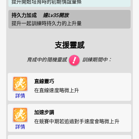
提升開始培育時的初期情誼量條
持久力加成
達Lv35開放
提升一起訓練時持久力的上升量
支援靈感
育成中的隨機靈感
訓練期間中：
直線靈巧
在直線速度略微上升
詳情
加速步調
在競賽中期若追過對手速度會略微上升
詳情