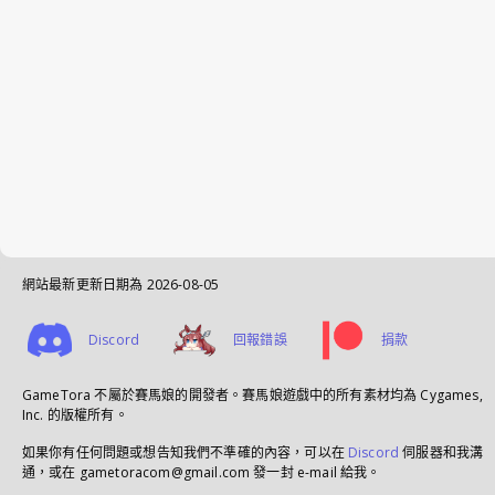
網站最新更新日期為
2026-08-05
Discord
回報錯誤
捐款
GameTora 不屬於賽馬娘的開發者。賽馬娘遊戲中的所有素材均為 Cygames,
Inc. 的版權所有。
如果你有任何問題或想告知我們不準確的內容，可以在
Discord
伺服器和我溝
通，或在 gametoracom@gmail.com 發一封 e-mail 給我。