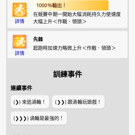
1000％輸出！
在競賽中期一開始大幅消耗持久力使速度
詳情
大幅上升＜作戰．領頭＞
先鋒
起跑時加速力略微上升＜作戰．領頭＞
詳情
訓練事件
連續事件
(❯)
來追渦輪！
(❯❯)
跟渦輪玩遊戲！
(❯❯❯)
渦輪是最強的！