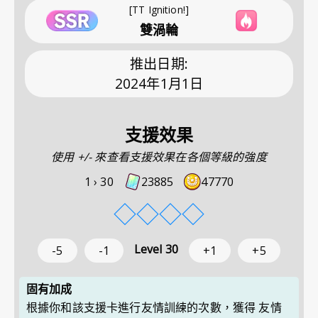
[TT Ignition!]
雙渦輪
推出日期
:
2024年1月1日
支援效果
使用 +/- 來查看支援效果在各個等級的強度
1 ›
30
23885
47770
◇
◇
◇
◇
Level
30
-5
-1
+1
+5
固有加成
根據你和該支援卡進行友情訓練的次數，獲得 友情