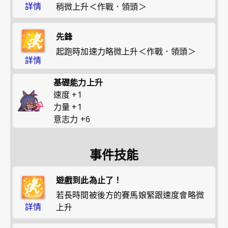
詳情
稍微上升＜作戰．領頭＞
先鋒
起跑時加速力略微上升＜作戰．領頭＞
詳情
基礎能力上升
速度
+
1
力量
+
1
意志力
+
6
事件技能
遊戲到此為止了！
若長時間被後方的賽馬娘緊跟速度會略微
詳情
上升