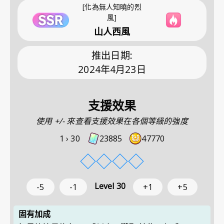
[化為無人知曉的烈
風]
山人西風
推出日期
:
2024年4月23日
支援效果
使用 +/- 來查看支援效果在各個等級的強度
1 ›
30
23885
47770
◇
◇
◇
◇
Level
30
-5
-1
+1
+5
固有加成