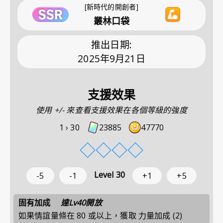
[新時代的開創者]
叢林口袋
推出日期
:
2025年9月21日
支援效果
使用 +/- 來查看支援效果在各個等級的強度
1 ›
30
23885
47770
◇
◇
◇
◇
Level
30
-5
-1
+1
+5
固有加成
達Lv40開放
如果情誼量條在 80 或以上，獲取 力量加成 (2)