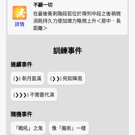
不顧一切
在最後衝刺階段若位於隊列中段之後稍微
消耗持久力使加速力略微上升＜居中．長
詳情
距離＞
訓練事件
連續事件
(❯)
新月盈滿
(❯❯)
宛如陣雨
(❯❯❯)
不需要代演
隨機事件
「戰吼」之鬼
像「魔術」一樣