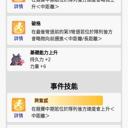
詳情
升＜中距離＞
破格
在最後彎道前的第3彎道若位於隊列後方
詳情
會略微向前邁進＜中距離/長距離＞
基礎能力上升
持久力
+
2
力量
+
6
事件技能
興奮感
在競賽中期若位於隊列後方速度會上升＜
詳情
中距離＞