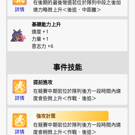
在後期的最後彎道若位於隊列中段之後加
詳情
速力略微上升＜後追．中距離＞
基礎能力上升
速度
+
1
力量
+
1
意志力
+
6
事件技能
提前進攻
在競賽中期若位於隊列後方一段時間內速
詳情
度會些微上升＜作戰．後追＞
強攻計策
在競賽中期若位於隊列後方一段時間內速
詳情
度會稍微上升＜作戰．後追＞