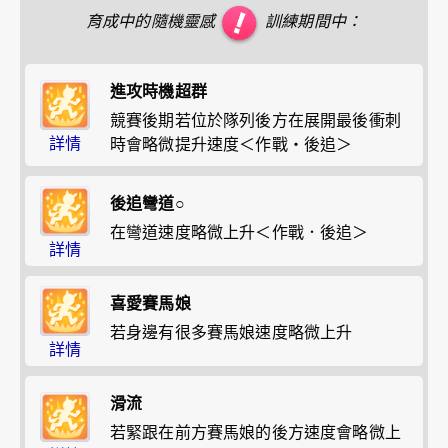
育成中的隨機靈感
訓練期間中：
進攻時機超群
競賽後期若位於隊列後方在展開最後衝刺
詳情
時會略微提升速度＜作戰・後追＞
後追彎道○
在彎道速度略微上升＜作戰．後追＞
詳情
喜愛賽馬娘
若身邊有很多賽馬娘速度略微上升
詳情
滑流
若緊跟在前方賽馬娘的後方速度會略微上