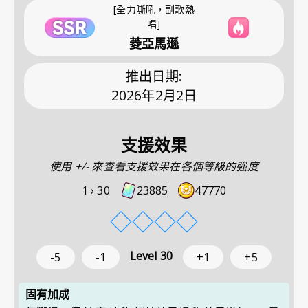
[全力嘶吼，副歌熱
唱]
菱亞馬遜
推出日期
:
2026年2月2日
支援效果
使用 +/- 來查看支援效果在各個等級的強度
1 ›
30
23885
47770
◇
◇
◇
◇
Level
30
-5
-1
+1
+5
固有加成