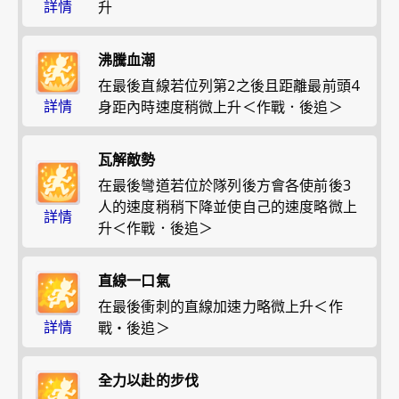
詳情
升
沸騰血潮
在最後直線若位列第2之後且距離最前頭4
詳情
身距內時速度稍微上升＜作戰．後追＞
瓦解敵勢
在最後彎道若位於隊列後方會各使前後3
人的速度稍稍下降並使自己的速度略微上
詳情
升＜作戰．後追＞
直線一口氣
在最後衝刺的直線加速力略微上升＜作
詳情
戰・後追＞
全力以赴的步伐