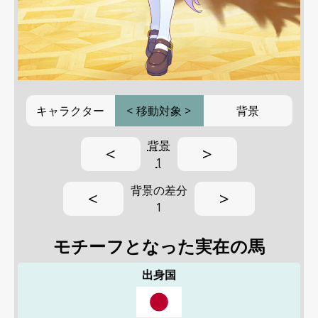
キャラクター
<
移動対象
>
背景
背景
<
>
1
背景の差分
<
>
1
モチーフとなった実在の馬
出身国