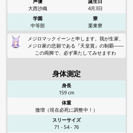
声優
誕生日
大西沙織
4月3日
学園
寮
中等部
栗東寮
メジロマックイーンと申します。我が生家、
メジロ家の悲願である『天皇賞』の制覇――
この両脚で、必ず果たしてみせますわ
身体測定
身長
159
cm
体重
微増（現在必死に調整中！）
スリーサイズ
71
-
54
-
76