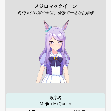
メジロマックイーン
名門メジロ家の至宝。優雅で一途なお嬢様
欧字名
Mejiro McQueen