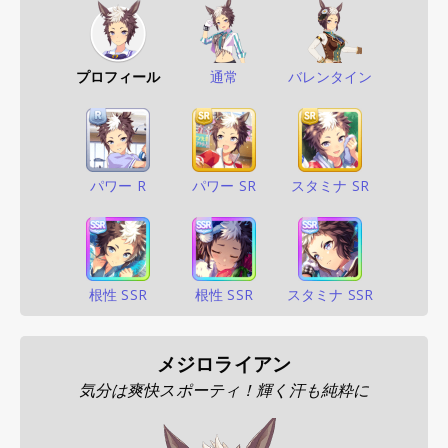
プロフィール
通常
バレンタイン
パワー R
パワー SR
スタミナ SR
根性 SSR
根性 SSR
スタミナ SSR
メジロライアン
気分は爽快スポーティ！輝く汗も純粋に