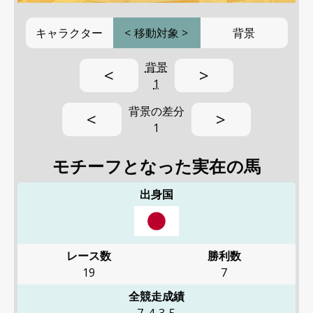
キャラクター
<
移動対象
>
背景
背景
<
>
1
背景の差分
<
>
1
モチーフとなった実在の馬
出身国
レース数
勝利数
19
7
全競走成績