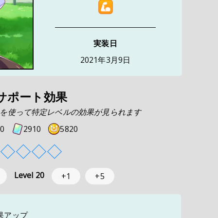
実装日
2021年3月9日
サポート効果
を使って特定レベルの効果が見られます
0
2910
5820
◇
◇
◇
◇
Level
20
+1
+5
果アップ