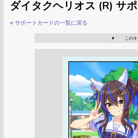
ダイタクヘリオス (R) サ
< サポートカードの一覧に戻る
▼       こ