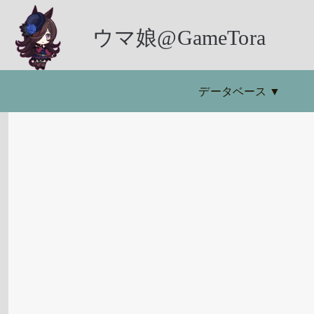
ウマ娘@GameTora
データベース
▼