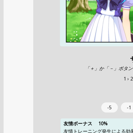
「＋」か「－」ボタン
1 ›
2
-5
-1
友情ボーナス
10%
友情トレーニング発生による効